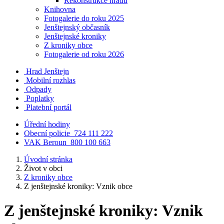
Rekonstrukce hradu
Knihovna
Fotogalerie do roku 2025
Jenštejnský občasník
Jenštejnské kroniky
Z kroniky obce
Fotogalerie od roku 2026
Hrad Jenštejn
Mobilní rozhlas
Odpady
Poplatky
Platební portál
Úřední hodiny
Obecní policie
724 111 222
VAK Beroun
800 100 663
Úvodní stránka
Život v obci
Z kroniky obce
Z jenštejnské kroniky: Vznik obce
Z jenštejnské kroniky: Vznik