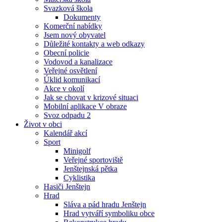
Svazková škola
Dokumenty
Komerční nabídky
Jsem nový obyvatel
Důležité kontakty a web odkazy
Obecní policie
Vodovod a kanalizace
Veřejné osvětlení
Úklid komunikací
Akce v okolí
Jak se chovat v krizové situaci
Mobilní aplikace V obraze
Svoz odpadu 2
Život v obci
Kalendář akcí
Sport
Minigolf
Veřejné sportoviště
Jenštejnská pětka
Cyklistika
Hasiči Jenštejn
Hrad
Sláva a pád hradu Jenštejn
Hrad vytváří symboliku obce