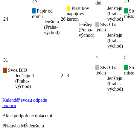
25
29
dní
Plast-kov-
Jenštejn
Papír od
Sb
nápojový
(Praha-
domu
místo
24
26
karton
východ)
Jenštejn
Jenštejn
SKO 1x
(Praha-
(Praha-
týden
východ)
východ)
Jenštejn
(Praha-
východ)
4
5
31
SKO 1x
Sb
Svoz BIO
týden
místo
Jenštejn
1
2
3
Jenštejn
(Praha-
(Praha-
východ)
východ)
Kalendář svozu odpadu
nahoru
Akce podpořené dotacemi
Přístavba MŠ Jenštejn