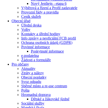
Nový Jenštejn - etapa 6
Výběrová a řízení a Profil zadavatele
Provozní řády a pravidla
Ceník služeb
Obecní úřad
Úřední deska
Volby
Kontakty a úřední hodiny
Info zprávy a neoficiální FCB profil
Ochrana osobních údajů (GDPR)
Povinné informace
Poskytnuté informace
e-podatelna
Žádosti a formuláře
Pro občany
Aktuality
Ztráty a nálezy
Obecní poplatky
Svoz odpadu
Sběrné místo a re-use centrum
Pošta
Hromadná doprava
Dětské a žákovské jízdné
Sociální služby
Mateřská škola