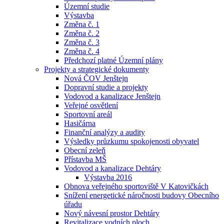
Územní studie
Výstavba
Změna č. 1
Změna č. 2
Změna č. 3
Změna č. 4
Předchozí platné Územní plány
Projekty a strategické dokumenty
Nová ČOV Jenštejn
Dopravní studie a projekty
Vodovod a kanalizace Jenštejn
Veřejné osvětlení
Sportovní areál
Hasičárna
Finanční analýzy a audity
Výsledky průzkumu spokojenosti obyvatel
Obecní zeleň
Přístavba MŠ
Vodovod a kanalizace Dehtáry
Výstavba 2016
Obnova veřejného sportoviště V Katovičkách
Snížení energetické náročnosti budovy Obecního
úřadu
Nový návesní prostor Dehtáry
Revitalizace vodních ploch