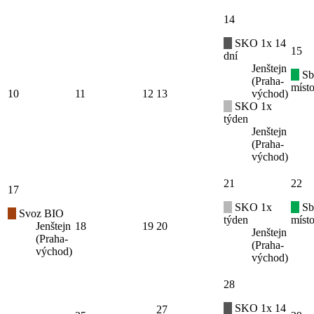
14
SKO 1x 14
15
dní
Jenštejn
Sb
(Praha-
místo
10
11
12
13
východ)
SKO 1x
týden
Jenštejn
(Praha-
východ)
21
22
17
SKO 1x
Sb
Svoz BIO
týden
místo
Jenštejn
18
19
20
Jenštejn
(Praha-
(Praha-
východ)
východ)
28
SKO 1x 14
27