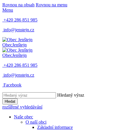
Rovnou na obsah
Rovnou na menu
Menu
+420 286 851 985
info@jenstejn.cz
Obec
Jenštejn
Obec
Jenštejn
+420 286 851 985
info@jenstejn.cz
Facebook
Hledaný výraz
Hledat
rozšířené vyhledávání
Naše obec
O naší obci
Základní informace