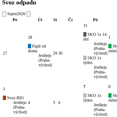
Svoz odpadu
Srpen
2026
Po
Út
St
Čt
Pá
31
SKO 1x 14
28
1
dní
Jenštejn
Papír od
Sb
(Praha-
domu
místo
27
29
30
východ)
Jenštejn
SKO 1x
(Praha-
týden
východ)
Jenštejn
(Praha-
východ)
7
8
3
SKO 1x
Sb
Svoz BIO
týden
místo
Jenštejn
4
5
6
Jenštejn
(Praha-
(Praha-
východ)
východ)