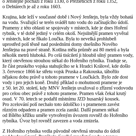
o Jenštejně pochází z roku 1330, o Přezleticích z roku 1352,
o Dehtárech je až z roku 1603.
Krajina, kde leží v současné době i Nový Jenštejn, byla vždy bohatá
na vodu. Svažující se terén sváděl tuto vodu do začínajícího údolí.
Prameny z této oblasti se spojovaly v místech, kde je dnes Hoření
rybník, v té době jediný v celém okolí. Nejsilnější pramen vyvěral
v místech, kde se říkalo Loučka. Byla to nevelká prohlubeň
uprostřed polí těsně nad posledními domy dnešního Nového
Jenštejna na pravé straně. Kotlina měla průměr asi 80 metrů a byla
několik metrů hluboká. Po celá tisíciletí ji hloubil silný pramen vody,
který otevřenou strouhou stékal do Hořeního rybníka. Traduje se,
že část pruského vojska stahujícího se k Hradci Králové, kde došlo
3. července 1866 ke střetu vojsk Pruska a Rakouska, tábořilo
nějakou dobu právě u tohoto pramene v Loučkách. Bylo zde dost
vody i pro jejich koně. Druhý příklad o mohutnosti pramene je
z 50. let 20. století, kdy MNV Jenštejn uvažoval o zřízení vodovodu
pro celou obec právě z tohoto pramene. Pramen však čekal krutý
osud. V 70. letech se podařil místnímu JZD husarský kousek.
Pro zcelování polí nechalo toto údolíčko i s pramenem zavést
různým odpadem a pramen zcela zanikl. Další pramen stékal
od Bílého křížku uměle vytvořeným úvozem rovněž do Hořeního
rybníka. Úvoz byl rovněž zavezen a voda zmizela.
Z Hořeního rybníka vedla původně otevřená strouha do údolí