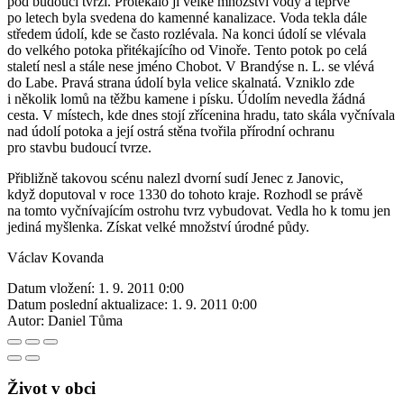
pod budoucí tvrzí. Protékalo jí velké množství vody a teprve
po letech byla svedena do kamenné kanalizace. Voda tekla dále
středem údolí, kde se často rozlévala. Na konci údolí se vlévala
do velkého potoka přitékajícího od Vinoře. Tento potok po celá
staletí nesl a stále nese jméno Chobot. V Brandýse n. L. se vlévá
do Labe. Pravá strana údolí byla velice skalnatá. Vzniklo zde
i několik lomů na těžbu kamene i písku. Údolím nevedla žádná
cesta. V místech, kde dnes stojí zřícenina hradu, tato skála vyčnívala
nad údolí potoka a její ostrá stěna tvořila přírodní ochranu
pro stavbu budoucí tvrze.
Přibližně takovou scénu nalezl dvorní sudí Jenec z Janovic,
když doputoval v roce 1330 do tohoto kraje. Rozhodl se právě
na tomto vyčnívajícím ostrohu tvrz vybudovat. Vedla ho k tomu jen
jediná myšlenka. Získat velké množství úrodné půdy.
Václav Kovanda
Datum vložení:
1. 9. 2011 0:00
Datum poslední aktualizace:
1. 9. 2011 0:00
Autor:
Daniel Tůma
Život v obci