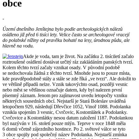
obce
-
Území dnešního Jenštejna bylo podle archeologických nálezů
osídleno již před 6 tisíci lety. Velice často se archeologové vracejí
do polabské nížiny od pravěku bohaté na lesy, úrodnou půdu, ale
hlavně na vodu.
Akde je voda, tam je život. Na začátku 2. tisíciletí začalo
roztroušené osídlení dostávat určitý ráz zakládáním panských tvrzí.
Kolem těchto tvrzí začaly vznikat osady. V původní podobě
se nedochovala žádná z těchto tvrzí. Mnohde jsou to pouze místa,
kde pravděpodobně stály a stále se zde říká „ve tvrzi“. Ale doložit to
ve většině případů nelze. Vznik takovýchto osad, později vesnic
nebo měst se většinou označuje datem, kdy byl nalezen první
písemný záznam. Jenom pro zajímavost uvedu letopočty vzniku
některých sousedních obcí. Nejstarší je Stará Boleslav uváděná
letopočtem 929, následují Dřevčice 1052, Vinoř 1088. Podolanka
vznikla spojením 3 vesnic, Cvrčovic, Kostomlátek a Podolanky.
Cvrčovice a Kostomlátky nesou datum založení 1187. Podolankou
byl nazýván v 16. století pouze mlýn. Teprve v roce 1848 měla
6 domů včetně zájezdního hostince. Po 2. světové válce se tyto
3 obce spojily pod společný název Podolanka. Nejstarší zmínka