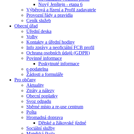
Nový Jenštejn - etapa 6
Výběrová a řízení a Profil zadavatele
Provozní řády a pravidla
Ceník služeb
Obecní úřad
Úřední deska
Volby
Kontakty a úřední hodiny
Info zprávy a neoficiální FCB profil
Ochrana osobních údajů (GDPR)
Povinné informace
Poskytnuté informace
e-podatelna
Žádosti a formuláře
Pro občany
Aktuality
Ztráty a nálezy
Obecní poplatky
Svoz odpadu
Sběrné místo a re-use centrum
Pošta
Hromadná doprava
Dětské a žákovské jízdné
Sociální služby
Mateřská škola