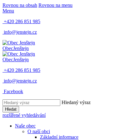
Rovnou na obsah
Rovnou na menu
Menu
+420 286 851 985
info@jenstejn.cz
Obec
Jenštejn
Obec
Jenštejn
+420 286 851 985
info@jenstejn.cz
Facebook
Hledaný výraz
Hledat
rozšířené vyhledávání
Naše obec
O naší obci
Základní informace