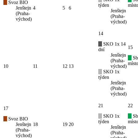
Svoz BIO
týden
místo
Jenštejn
4
5
6
Jenštejn
(Praha-
(Praha-
východ)
východ)
14
SKO 1x 14
15
dní
Jenštejn
Sb
(Praha-
místo
10
11
12
13
východ)
SKO 1x
týden
Jenštejn
(Praha-
východ)
21
22
17
SKO 1x
Sb
Svoz BIO
týden
místo
Jenštejn
18
19
20
Jenštejn
(Praha-
(Praha-
východ)