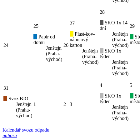
východ)
28
SKO 1x 14
27
25
29
dní
Plast-kov-
Jenštejn
Papír od
Sb
nápojový
(Praha-
domu
místo
24
26
karton
východ)
Jenštejn
Jenštejn
SKO 1x
(Praha-
(Praha-
týden
východ)
východ)
Jenštejn
(Praha-
východ)
4
5
31
SKO 1x
Sb
Svoz BIO
týden
místo
Jenštejn
1
2
3
Jenštejn
(Praha-
(Praha-
východ)
východ)
Kalendář svozu odpadu
nahoru