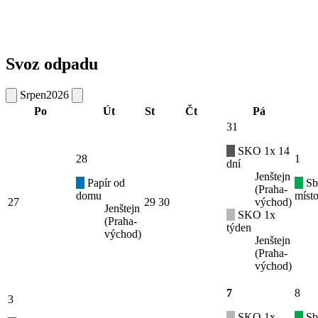
Svoz odpadu
Srpen
2026
Po
Út
St
Čt
Pá
31
SKO 1x 14
28
1
dní
Jenštejn
Papír od
Sb
(Praha-
domu
místo
27
29
30
východ)
Jenštejn
SKO 1x
(Praha-
týden
východ)
Jenštejn
(Praha-
východ)
7
8
3
SKO 1x
Sb