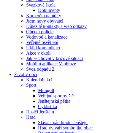
Svazková škola
Dokumenty
Komerční nabídky
Jsem nový obyvatel
Důležité kontakty a web odkazy
Obecní policie
Vodovod a kanalizace
Veřejné osvětlení
Úklid komunikací
Akce v okolí
Jak se chovat v krizové situaci
Mobilní aplikace V obraze
Svoz odpadu 2
Život v obci
Kalendář akcí
Sport
Minigolf
Veřejné sportoviště
Jenštejnská pětka
Cyklistika
Hasiči Jenštejn
Hrad
Sláva a pád hradu Jenštejn
Hrad vytváří symboliku obce