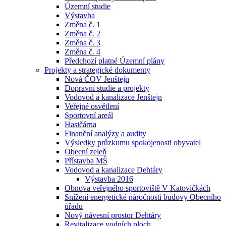
Územní studie
Výstavba
Změna č. 1
Změna č. 2
Změna č. 3
Změna č. 4
Předchozí platné Územní plány
Projekty a strategické dokumenty
Nová ČOV Jenštejn
Dopravní studie a projekty
Vodovod a kanalizace Jenštejn
Veřejné osvětlení
Sportovní areál
Hasičárna
Finanční analýzy a audity
Výsledky průzkumu spokojenosti obyvatel
Obecní zeleň
Přístavba MŠ
Vodovod a kanalizace Dehtáry
Výstavba 2016
Obnova veřejného sportoviště V Katovičkách
Snížení energetické náročnosti budovy Obecního
úřadu
Nový návesní prostor Dehtáry
Revitalizace vodních ploch