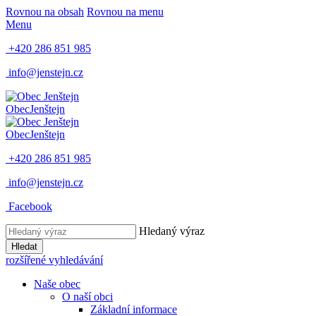
Rovnou na obsah
Rovnou na menu
Menu
+420 286 851 985
info@jenstejn.cz
Obec
Jenštejn
Obec
Jenštejn
+420 286 851 985
info@jenstejn.cz
Facebook
Hledaný výraz
Hledat
rozšířené vyhledávání
Naše obec
O naší obci
Základní informace