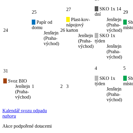
SKO 1x 14
27
25
29
dní
Plast-kov-
Jenštejn
Papír od
Sb
nápojový
(Praha-
domu
místo
24
26
karton
východ)
Jenštejn
Jenštejn
SKO 1x
(Praha-
(Praha-
týden
východ)
východ)
Jenštejn
(Praha-
východ)
4
5
31
SKO 1x
Sb
Svoz BIO
týden
místo
Jenštejn
1
2
3
Jenštejn
(Praha-
(Praha-
východ)
východ)
Kalendář svozu odpadu
nahoru
Akce podpořené dotacemi