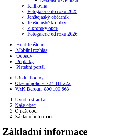
Rekonstrukce hradu
Knihovna
Fotogalerie do roku 2025
Jenštejnský občasník
Jenštejnské kroniky
Z kroniky obce
Fotogalerie od roku 2026
Hrad Jenštejn
Mobilní rozhlas
Odpady
Poplatky
Platební portál
Úřední hodiny
Obecní policie
724 111 222
VAK Beroun
800 100 663
Úvodní stránka
Naše obec
O naší obci
Základní informace
Základní informace