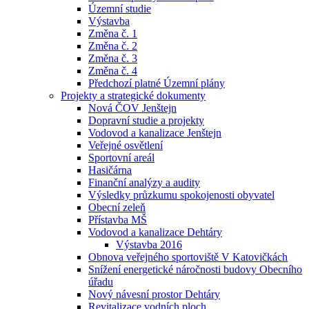
Územní studie
Výstavba
Změna č. 1
Změna č. 2
Změna č. 3
Změna č. 4
Předchozí platné Územní plány
Projekty a strategické dokumenty
Nová ČOV Jenštejn
Dopravní studie a projekty
Vodovod a kanalizace Jenštejn
Veřejné osvětlení
Sportovní areál
Hasičárna
Finanční analýzy a audity
Výsledky průzkumu spokojenosti obyvatel
Obecní zeleň
Přístavba MŠ
Vodovod a kanalizace Dehtáry
Výstavba 2016
Obnova veřejného sportoviště V Katovičkách
Snížení energetické náročnosti budovy Obecního
úřadu
Nový návesní prostor Dehtáry
Revitalizace vodních ploch