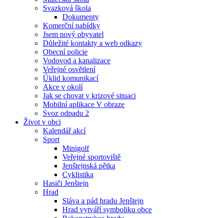
Svazková škola
Dokumenty
Komerční nabídky
Jsem nový obyvatel
Důležité kontakty a web odkazy
Obecní policie
Vodovod a kanalizace
Veřejné osvětlení
Úklid komunikací
Akce v okolí
Jak se chovat v krizové situaci
Mobilní aplikace V obraze
Svoz odpadu 2
Život v obci
Kalendář akcí
Sport
Minigolf
Veřejné sportoviště
Jenštejnská pětka
Cyklistika
Hasiči Jenštejn
Hrad
Sláva a pád hradu Jenštejn
Hrad vytváří symboliku obce