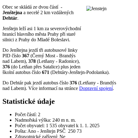
Obec se skládá ze dvou částí -
Jenštejna
a necelé 2 km vzdálených
Dehtár
.
Jenštejn leží asi 1 km za severovýchodní
hranicí hlavního města Prahy při staré
silnici z Prahy do Mladé Boleslavi.
Do Jenštejna jezdí tři autobusové linky
PID číslo
367
(Černý Most - Brandýs
nad Labem),
378
(Letňany - Radonice),
376
(do Letňan přes Satalice) plus jeden
školní autobus číslo
671
(Dehtáry-Jenštejn-Podolanka).
Do Dehtár pak jezdí autobus číslo
376
(Letňany - Brandýs
nad Labem). Více informací na stránce
Dopravní spojení
.
Statistické údaje
Počet částí: 2
Nadmořská výška: 240 m n. m.
Počet obyvatel: 1 535 obyvatel k 1. 1. 2025
Pošta: Ano - Jenštejn PSČ 250 73
Zdravotnické zařízení: Ne