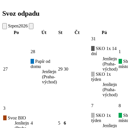
Svoz odpadu
Srpen
2026
Po
Út
St
Čt
Pá
31
SKO 1x 14
28
1
dní
Jenštejn
Papír od
Sb
(Praha-
domu
místo
27
29
30
východ)
Jenštejn
SKO 1x
(Praha-
týden
východ)
Jenštejn
(Praha-
východ)
7
8
3
SKO 1x
Sb
Svoz BIO
týden
místo
Jenštejn
4
5
6
Jenštejn