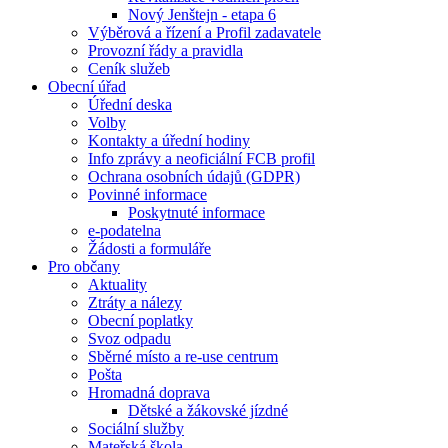
Nový Jenštejn - etapa 6
Výběrová a řízení a Profil zadavatele
Provozní řády a pravidla
Ceník služeb
Obecní úřad
Úřední deska
Volby
Kontakty a úřední hodiny
Info zprávy a neoficiální FCB profil
Ochrana osobních údajů (GDPR)
Povinné informace
Poskytnuté informace
e-podatelna
Žádosti a formuláře
Pro občany
Aktuality
Ztráty a nálezy
Obecní poplatky
Svoz odpadu
Sběrné místo a re-use centrum
Pošta
Hromadná doprava
Dětské a žákovské jízdné
Sociální služby
Mateřská škola