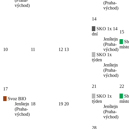
(Praha-
(Praha-
východ)
východ)
14
SKO 1x 14
15
dní
Jenštejn
Sb
(Praha-
místo
10
11
12
13
východ)
SKO 1x
týden
Jenštejn
(Praha-
východ)
21
22
17
SKO 1x
Sb
Svoz BIO
týden
místo
Jenštejn
18
19
20
Jenštejn
(Praha-
(Praha-
východ)
východ)
28