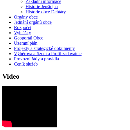
Základní informace
Historie Jenštejna
Historie obce Dehtáry
Orgány obce
Jednání orgánů obce
Rozpočet
Vyhlášky
Geoportál Obce
Územní plán
Projekty a strategické dokumenty
Výběrová a řízení a Profil zadavatele
Provozní řády a pravidla
Ceník služeb
Video