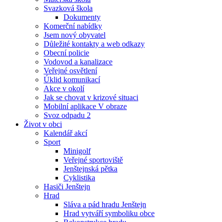
Svazková škola
Dokumenty
Komerční nabídky
Jsem nový obyvatel
Důležité kontakty a web odkazy
Obecní policie
Vodovod a kanalizace
Veřejné osvětlení
Úklid komunikací
Akce v okolí
Jak se chovat v krizové situaci
Mobilní aplikace V obraze
Svoz odpadu 2
Život v obci
Kalendář akcí
Sport
Minigolf
Veřejné sportoviště
Jenštejnská pětka
Cyklistika
Hasiči Jenštejn
Hrad
Sláva a pád hradu Jenštejn
Hrad vytváří symboliku obce