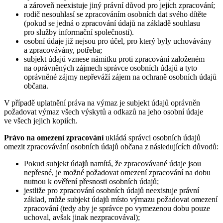
a zároveň neexistuje jiný právní důvod pro jejich zpracování;
rodič nesouhlasí se zpracováním osobních dat svého dítěte
(pokud se jedná o zpracování údajů na základě souhlasu
pro služby informační společnosti).
osobní údaje již nejsou pro účel, pro který byly uchovávány
a zpracovávány, potřeba;
subjekt údajů vznese námitku proti zpracování založeném
na oprávněných zájmech správce osobních údajů a tyto
oprávněné zájmy nepřeváží zájem na ochraně osobních údajů
občana.
V případě uplatnění práva na výmaz je subjekt údajů oprávněn
požadovat výmaz všech výskytů a odkazů na jeho osobní údaje
ve všech jejich kopiích.
Právo na omezení zpracování
ukládá správci osobních údajů
omezit zpracovávání osobních údajů občana z následujících důvodů:
Pokud subjekt údajů namítá, že zpracovávané údaje jsou
nepřesné, je možné požadovat omezení zpracování na dobu
nutnou k ověření přesnosti osobních údajů;
jestliže pro zpracování osobních údajů neexistuje právní
základ, může subjekt údajů místo výmazu požadovat omezení
zpracování (tedy aby je správce po vymezenou dobu pouze
uchoval, avšak jinak nezpracovával);