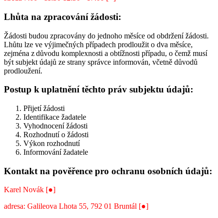
Lhůta na zpracování žádosti:
Žádosti budou zpracovány do jednoho měsíce od obdržení žádosti.
Lhůtu lze ve výjimečných případech prodloužit o dva měsíce,
zejména z důvodu komplexnosti a obtížnosti případu, o čemž musí
být subjekt údajů ze strany správce informován, včetně důvodů
prodloužení.
Postup k uplatnění těchto práv subjektu údajů:
Přijetí žádosti
Identifikace žadatele
Vyhodnocení žádosti
Rozhodnutí o žádosti
Výkon rozhodnutí
Informování žadatele
Kontakt na pověřence pro ochranu osobních údajů:
Karel Novák [●]
adresa: Galileova Lhota 55, 792 01 Bruntál [●]