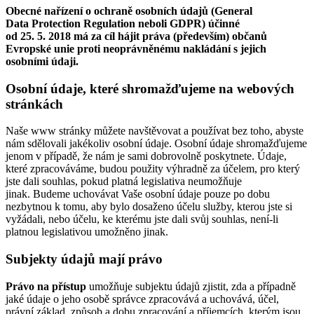
Obecné nařízení o ochraně osobních údajů (General
Data Protection Regulation neboli GDPR) účinné
od 25. 5. 2018 má za cíl hájit práva (především) občanů
Evropské unie proti neoprávněnému nakládání s jejich
osobními údaji.
Osobní údaje, které shromažďujeme na webových
stránkách
Naše www stránky můžete navštěvovat a používat bez toho, abyste
nám sdělovali jakékoliv osobní údaje. Osobní údaje shromažďujeme
jenom v případě, že nám je sami dobrovolně poskytnete. Údaje,
které zpracováváme, budou použity výhradně za účelem, pro který
jste dali souhlas, pokud platná legislativa neumožňuje
jinak. Budeme uchovávat Vaše osobní údaje pouze po dobu
nezbytnou k tomu, aby bylo dosaženo účelu služby, kterou jste si
vyžádali, nebo účelu, ke kterému jste dali svůj souhlas, není-li
platnou legislativou umožněno jinak.
Subjekty údajů mají právo
Právo na přístup
umožňuje subjektu údajů zjistit, zda a případně
jaké údaje o jeho osobě správce zpracovává a uchovává, účel,
právní základ, způsob a dobu zpracování a příjemcích, kterým jsou