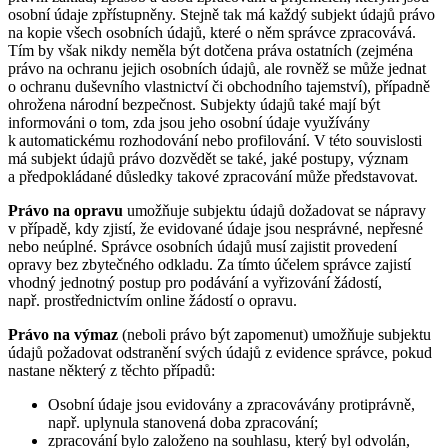
osobní údaje zpřístupněny. Stejně tak má každý subjekt údajů právo
na kopie všech osobních údajů, které o něm správce zpracovává.
Tím by však nikdy neměla být dotčena práva ostatních (zejména
právo na ochranu jejich osobních údajů, ale rovněž se může jednat
o ochranu duševního vlastnictví či obchodního tajemství), případně
ohrožena národní bezpečnost. Subjekty údajů také mají být
informováni o tom, zda jsou jeho osobní údaje využívány
k automatickému rozhodování nebo profilování. V této souvislosti
má subjekt údajů právo dozvědět se také, jaké postupy, význam
a předpokládané důsledky takové zpracování může představovat.
Právo na opravu
umožňuje subjektu údajů dožadovat se nápravy
v případě, kdy zjistí, že evidované údaje jsou nesprávné, nepřesné
nebo neúplné. Správce osobních údajů musí zajistit provedení
opravy bez zbytečného odkladu. Za tímto účelem správce zajistí
vhodný jednotný postup pro podávání a vyřizování žádostí,
např. prostřednictvím online žádostí o opravu.
Právo na výmaz
(neboli právo být zapomenut) umožňuje subjektu
údajů požadovat odstranění svých údajů z evidence správce, pokud
nastane některý z těchto případů:
Osobní údaje jsou evidovány a zpracovávány protiprávně,
např. uplynula stanovená doba zpracování;
zpracování bylo založeno na souhlasu, který byl odvolán,