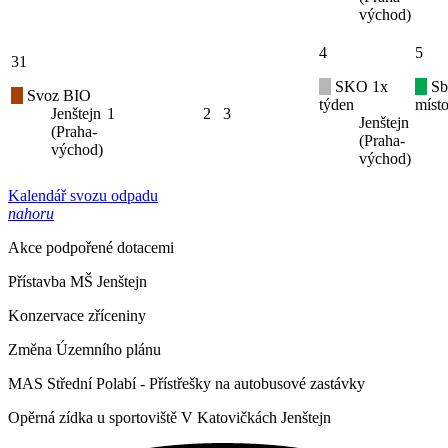
východ)
4
5
31
SKO 1x
Sb
Svoz BIO
týden
místo
Jenštejn
1
2
3
Jenštejn
(Praha-
(Praha-
východ)
východ)
Kalendář svozu odpadu
nahoru
Akce podpořené dotacemi
Přístavba MŠ Jenštejn
Konzervace zříceniny
Změna Územního plánu
MAS Střední Polabí - Přístřešky na autobusové zastávky
Opěrná zídka u sportoviště V Katovičkách Jenštejn