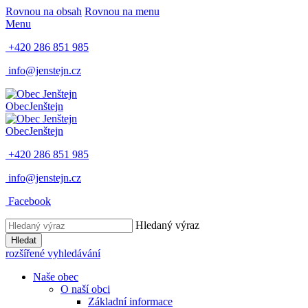
Rovnou na obsah
Rovnou na menu
Menu
+420 286 851 985
info@jenstejn.cz
Obec
Jenštejn
Obec
Jenštejn
+420 286 851 985
info@jenstejn.cz
Facebook
Hledaný výraz
Hledat
rozšířené vyhledávání
Naše obec
O naší obci
Základní informace