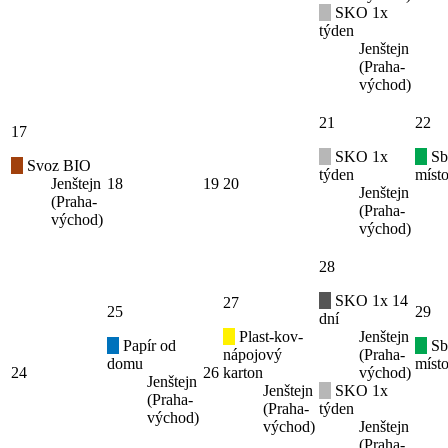
SKO 1x
týden
Jenštejn
(Praha-
východ)
21
22
17
SKO 1x
Sb
Svoz BIO
týden
místo
Jenštejn
18
19
20
Jenštejn
(Praha-
(Praha-
východ)
východ)
28
SKO 1x 14
27
25
29
dní
Plast-kov-
Jenštejn
Papír od
Sb
nápojový
(Praha-
domu
místo
24
26
karton
východ)
Jenštejn
Jenštejn
SKO 1x
(Praha-
(Praha-
týden
východ)
východ)
Jenštejn
(Praha-