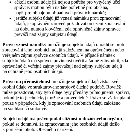
ačkoli osobní údaje již nejsou potřeba pro vytyčený účel
správce, mohou být i nadále potřebné pro občana,
např. pro obhajobu případných právních nároků;
jestliže subjekt údajů již vznesl námitku proti zpracování
údajů, je oprávněn zároveň požadovat omezení zpracování
na dobu nutnou k ověření, zda oprávněné zájmy správce
převáží nad zájmy subjektu údajů.
Právo vznést námitky
umožňuje subjektu údajů ohradit se proti
zpracování jeho osobních údajů založeném na oprávněném nebo
veřejném zájmu správce osobních údajů. V případě námitek
subjektu údajů má správce povinnost ověřit a řádně zdůvodnit, zda
oprávněné či veřejné zájmy převažují nad zájmy subjektu údajů
na ochraně jeho osobních údajů.
Právo na přenositelnost
umožňuje subjektu údajů získat své
osobní údaje ve strukturované strojově čitelné podobě. Rovněž
může požadovat, aby tyto údaje byly předány přímo jinému správci,
pokud je to (technicky) možné a proveditelné. Právo se však uplatní
pouze v případech, kdy je zpracování osobních údajů založeno
na souhlasu či smlouvě.
Subjekt údajů má
právo podat stížnost u dozorového orgánu
,
pokud se domnívá, že zpracováním jeho osobních údajů došlo
k porušení tohoto Obecného nařízení.