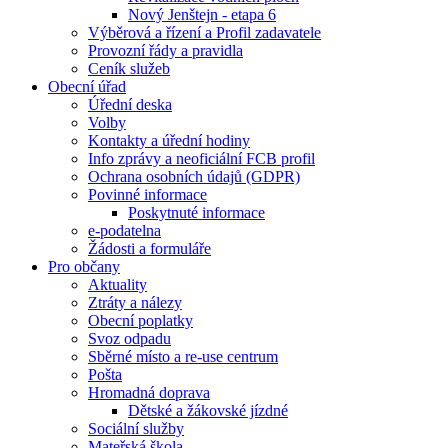
Nový Jenštejn - etapa 6
Výběrová a řízení a Profil zadavatele
Provozní řády a pravidla
Ceník služeb
Obecní úřad
Úřední deska
Volby
Kontakty a úřední hodiny
Info zprávy a neoficiální FCB profil
Ochrana osobních údajů (GDPR)
Povinné informace
Poskytnuté informace
e-podatelna
Žádosti a formuláře
Pro občany
Aktuality
Ztráty a nálezy
Obecní poplatky
Svoz odpadu
Sběrné místo a re-use centrum
Pošta
Hromadná doprava
Dětské a žákovské jízdné
Sociální služby
Mateřská škola