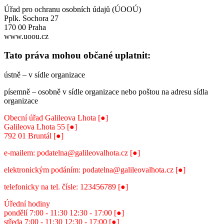
Úřad pro ochranu osobních údajů (ÚOOÚ)
Pplk. Sochora 27
170 00 Praha
www.uoou.cz
Tato práva mohou občané uplatnit:
ústně – v sídle organizace
písemně – osobně v sídle organizace nebo poštou na adresu sídla
organizace
Obecní úřad Galileova Lhota [●]
Galileova Lhota 55 [●]
792 01 Bruntál [●]
e-mailem: podatelna@galileovalhota.cz [●]
elektronickým podáním: podatelna@galileovalhota.cz [●]
telefonicky na tel. čísle: 123456789 [●]
Úřední hodiny
pondělí 7:00 - 11:30 12:30 - 17:00 [●]
středa 7:00 - 11:30 12:30 - 17:00 [●]