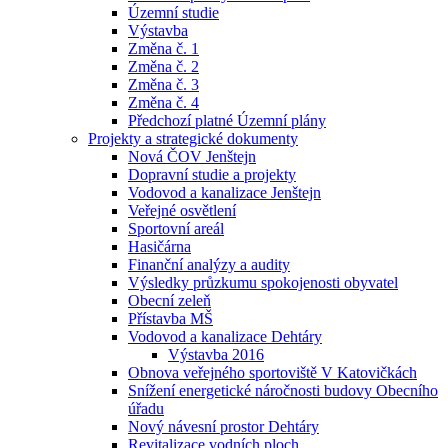
Územní studie
Výstavba
Změna č. 1
Změna č. 2
Změna č. 3
Změna č. 4
Předchozí platné Územní plány
Projekty a strategické dokumenty
Nová ČOV Jenštejn
Dopravní studie a projekty
Vodovod a kanalizace Jenštejn
Veřejné osvětlení
Sportovní areál
Hasičárna
Finanční analýzy a audity
Výsledky průzkumu spokojenosti obyvatel
Obecní zeleň
Přístavba MŠ
Vodovod a kanalizace Dehtáry
Výstavba 2016
Obnova veřejného sportoviště V Katovičkách
Snížení energetické náročnosti budovy Obecního
úřadu
Nový návesní prostor Dehtáry
Revitalizace vodních ploch