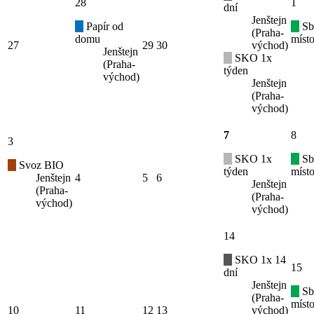
28
1
dní
Jenštejn
Papír od
Sb
(Praha-
domu
místo
27
29
30
východ)
Jenštejn
SKO 1x
(Praha-
týden
východ)
Jenštejn
(Praha-
východ)
7
8
3
SKO 1x
Sb
Svoz BIO
týden
místo
Jenštejn
4
5
6
Jenštejn
(Praha-
(Praha-
východ)
východ)
14
SKO 1x 14
15
dní
Jenštejn
Sb
(Praha-
místo
10
11
12
13
východ)