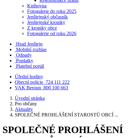
Rekonstrukce hradu
Knihovna
Fotogalerie do roku 2025
Jenštejnský občasník
Jenštejnské kroniky
Z kroniky obce
Fotogalerie od roku 2026
Hrad Jenštejn
Mobilní rozhlas
Odpady
Poplatky
Platební portál
Úřední hodiny
Obecní policie
724 111 222
VAK Beroun
800 100 663
Úvodní stránka
Pro občany
Aktuality
SPOLEČNÉ PROHLÁŠENÍ STAROSTŮ OBCÍ ...
SPOLEČNÉ PROHLÁŠENÍ