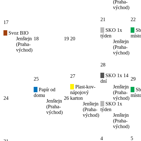
(Praha-
východ)
21
22
17
SKO 1x
Sb
Svoz BIO
týden
místo
Jenštejn
18
19
20
Jenštejn
(Praha-
(Praha-
východ)
východ)
28
SKO 1x 14
27
25
29
dní
Plast-kov-
Jenštejn
Papír od
Sb
nápojový
(Praha-
domu
místo
24
26
karton
východ)
Jenštejn
Jenštejn
SKO 1x
(Praha-
(Praha-
týden
východ)
východ)
Jenštejn
(Praha-
východ)
4
5