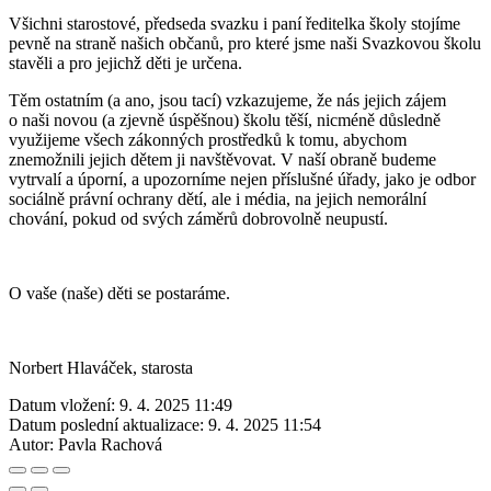
Všichni starostové, předseda svazku i paní ředitelka školy stojíme
pevně na straně našich občanů, pro které jsme naši Svazkovou školu
stavěli a pro jejichž děti je určena.
Těm ostatním (a ano, jsou tací) vzkazujeme, že nás jejich zájem
o naši novou (a zjevně úspěšnou) školu těší, nicméně důsledně
využijeme všech zákonných prostředků k tomu, abychom
znemožnili jejich dětem ji navštěvovat. V naší obraně budeme
vytrvalí a úporní, a upozorníme nejen příslušné úřady, jako je odbor
sociálně právní ochrany dětí, ale i média, na jejich nemorální
chování, pokud od svých záměrů dobrovolně neupustí.
O vaše (naše) děti se postaráme.
Norbert Hlaváček, starosta
Datum vložení:
9. 4. 2025 11:49
Datum poslední aktualizace:
9. 4. 2025 11:54
Autor:
Pavla Rachová