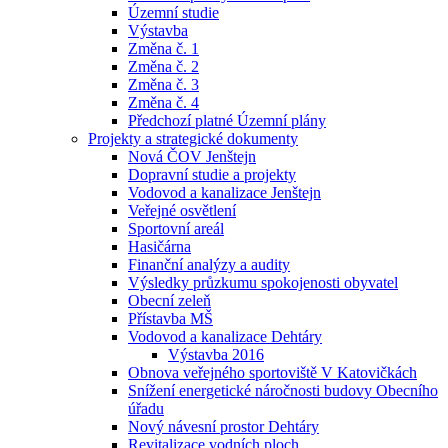
Územní studie
Výstavba
Změna č. 1
Změna č. 2
Změna č. 3
Změna č. 4
Předchozí platné Územní plány
Projekty a strategické dokumenty
Nová ČOV Jenštejn
Dopravní studie a projekty
Vodovod a kanalizace Jenštejn
Veřejné osvětlení
Sportovní areál
Hasičárna
Finanční analýzy a audity
Výsledky průzkumu spokojenosti obyvatel
Obecní zeleň
Přístavba MŠ
Vodovod a kanalizace Dehtáry
Výstavba 2016
Obnova veřejného sportoviště V Katovičkách
Snížení energetické náročnosti budovy Obecního
úřadu
Nový návesní prostor Dehtáry
Revitalizace vodních ploch