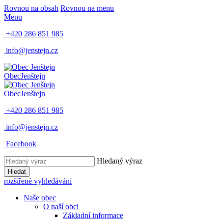
Rovnou na obsah
Rovnou na menu
Menu
+420 286 851 985
info@jenstejn.cz
Obec
Jenštejn
Obec
Jenštejn
+420 286 851 985
info@jenstejn.cz
Facebook
Hledaný výraz
Hledat
rozšířené vyhledávání
Naše obec
O naší obci
Základní informace