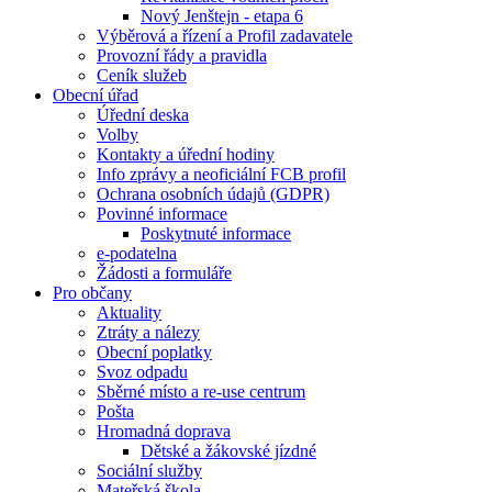
Nový Jenštejn - etapa 6
Výběrová a řízení a Profil zadavatele
Provozní řády a pravidla
Ceník služeb
Obecní úřad
Úřední deska
Volby
Kontakty a úřední hodiny
Info zprávy a neoficiální FCB profil
Ochrana osobních údajů (GDPR)
Povinné informace
Poskytnuté informace
e-podatelna
Žádosti a formuláře
Pro občany
Aktuality
Ztráty a nálezy
Obecní poplatky
Svoz odpadu
Sběrné místo a re-use centrum
Pošta
Hromadná doprava
Dětské a žákovské jízdné
Sociální služby
Mateřská škola