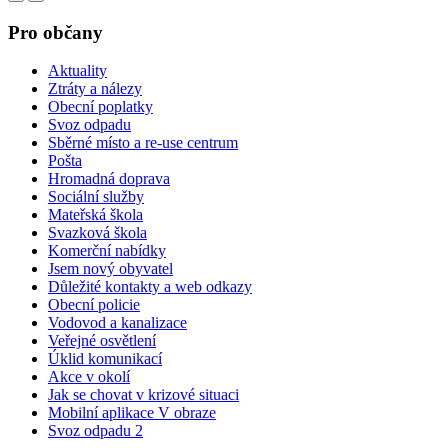
Pro občany
Aktuality
Ztráty a nálezy
Obecní poplatky
Svoz odpadu
Sběrné místo a re-use centrum
Pošta
Hromadná doprava
Sociální služby
Mateřská škola
Svazková škola
Komerční nabídky
Jsem nový obyvatel
Důležité kontakty a web odkazy
Obecní policie
Vodovod a kanalizace
Veřejné osvětlení
Úklid komunikací
Akce v okolí
Jak se chovat v krizové situaci
Mobilní aplikace V obraze
Svoz odpadu 2