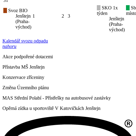
31
SKO 1x
Sb
Svoz BIO
týden
místo
Jenštejn
1
2
3
Jenštejn
(Praha-
(Praha-
východ)
východ)
Kalendář svozu odpadu
nahoru
Akce podpořené dotacemi
Přístavba MŠ Jenštejn
Konzervace zříceniny
Změna Územního plánu
MAS Střední Polabí - Přístřešky na autobusové zastávky
Opěrná zídka u sportoviště V Katovičkách Jenštejn