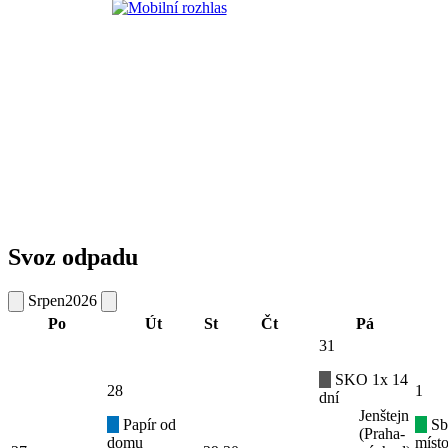
Svoz odpadu
Srpen
2026
Po
Út
St
Čt
Pá
31
SKO 1x 14
28
1
dní
Jenštejn
Papír od
Sb
(Praha-
domu
místo