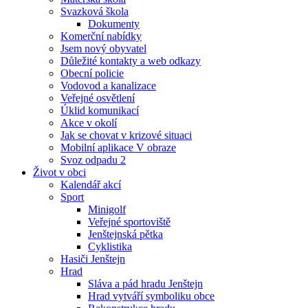
Svazková škola
Dokumenty
Komerční nabídky
Jsem nový obyvatel
Důležité kontakty a web odkazy
Obecní policie
Vodovod a kanalizace
Veřejné osvětlení
Úklid komunikací
Akce v okolí
Jak se chovat v krizové situaci
Mobilní aplikace V obraze
Svoz odpadu 2
Život v obci
Kalendář akcí
Sport
Minigolf
Veřejné sportoviště
Jenštejnská pětka
Cyklistika
Hasiči Jenštejn
Hrad
Sláva a pád hradu Jenštejn
Hrad vytváří symboliku obce