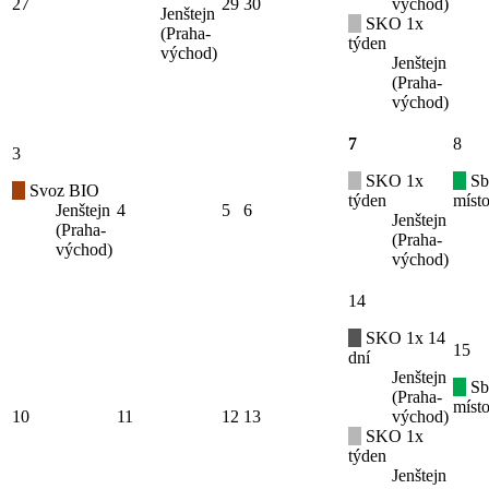
27
29
30
východ)
Jenštejn
SKO 1x
(Praha-
týden
východ)
Jenštejn
(Praha-
východ)
7
8
3
SKO 1x
Sb
Svoz BIO
týden
místo
Jenštejn
4
5
6
Jenštejn
(Praha-
(Praha-
východ)
východ)
14
SKO 1x 14
15
dní
Jenštejn
Sb
(Praha-
místo
10
11
12
13
východ)
SKO 1x
týden
Jenštejn