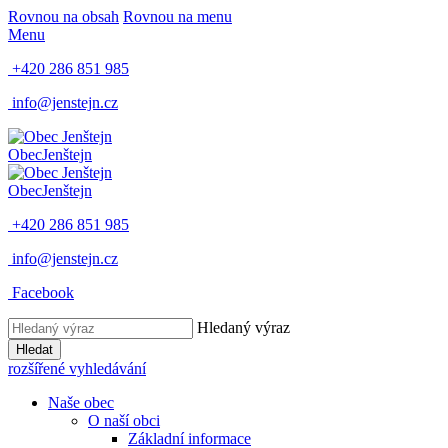
Rovnou na obsah
Rovnou na menu
Menu
+420 286 851 985
info@jenstejn.cz
Obec
Jenštejn
Obec
Jenštejn
+420 286 851 985
info@jenstejn.cz
Facebook
Hledaný výraz
Hledat
rozšířené vyhledávání
Naše obec
O naší obci
Základní informace