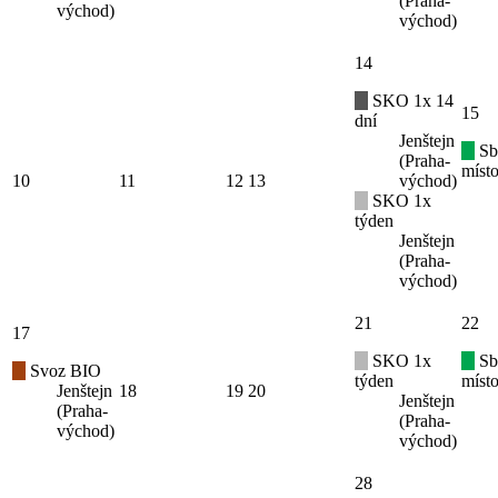
(Praha-
východ)
východ)
14
SKO 1x 14
15
dní
Jenštejn
Sb
(Praha-
místo
10
11
12
13
východ)
SKO 1x
týden
Jenštejn
(Praha-
východ)
21
22
17
SKO 1x
Sb
Svoz BIO
týden
místo
Jenštejn
18
19
20
Jenštejn
(Praha-
(Praha-
východ)
východ)
28