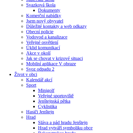
Svazková škola
Dokumenty
Komerční nabídky
Jsem nový obyvatel
Důležité kontakty a web odkazy
Obecní policie
Vodovod a kanalizace
Veřejné osvětlení
Úklid komunikací
Akce v okolí
Jak se chovat v krizové situaci
Mobilní aplikace V obraze
Svoz odpadu 2
Život v obci
Kalendář akcí
Sport
Minigolf
Veřejné sportoviště
Jenštejnská pětka
Cyklistika
Hasiči Jenštejn
Hrad
Sláva a pád hradu Jenštejn
Hrad vytváří symboliku obce