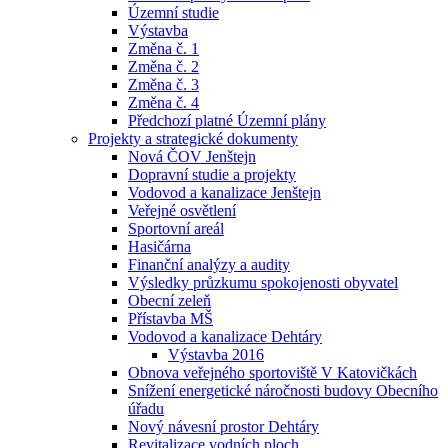
Územní studie
Výstavba
Změna č. 1
Změna č. 2
Změna č. 3
Změna č. 4
Předchozí platné Územní plány
Projekty a strategické dokumenty
Nová ČOV Jenštejn
Dopravní studie a projekty
Vodovod a kanalizace Jenštejn
Veřejné osvětlení
Sportovní areál
Hasičárna
Finanční analýzy a audity
Výsledky průzkumu spokojenosti obyvatel
Obecní zeleň
Přístavba MŠ
Vodovod a kanalizace Dehtáry
Výstavba 2016
Obnova veřejného sportoviště V Katovičkách
Snížení energetické náročnosti budovy Obecního
úřadu
Nový návesní prostor Dehtáry
Revitalizace vodních ploch