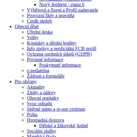
Nový Jenštejn - etapa 6
Výběrová a řízení a Profil zadavatele
Provozní řády a pravidla
Ceník služeb
Obecní úřad
Úřední deska
Volby
Kontakty a úřední hodiny
Info zprávy a neoficiální FCB profil
Ochrana osobních údajů (GDPR)
Povinné informace
Poskytnuté informace
e-podatelna
Žádosti a formuláře
Pro občany
Aktuality
Ztráty a nálezy
Obecní poplatky
Svoz odpadu
Sběrné místo a re-use centrum
Pošta
Hromadná doprava
Dětské a žákovské jízdné
Sociální služby
Mateřská škola