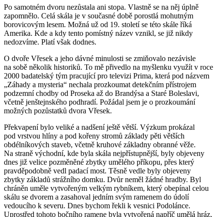
Po samotném dvoru nezůstala ani stopa. Vlastně se na něj úplně
zapomnělo. Celá skála je v současné době porostlá mohutným
borovicovým lesem. Možná už od 19. století se této skále říká
Amerika. Kde a kdy tento pomístný název vznikl, se již nikdy
nedozvíme. Platí však dodnes.
O dvoře Vřesek a jeho dávné minulosti se zmiňovalo nezávisle
na sobě několik historiků. To mě přivedlo na myšlenku využít v roce
2000 badatelský tým pracující pro televizi Prima, která pod názvem
„Záhady a mysteria“ nechala prozkoumat detekčním přístrojem
podzemní chodby od Proseka až do Brandýsa a Staré Boleslavi,
včetně jenštejnského podhradí. Požádal jsem je o prozkoumání
možných pozůstatků dvora Vřesek.
Překvapení bylo veliké a nadšení ještě větší. Výzkum prokázal
pod vrstvou hlíny a pod kořeny stromů základy pěti větších
obdélníkových staveb, včetně kruhové základny obranné věže.
Na straně východní, kde byla skála nejpřístupnější, byly objeveny
dnes již velice pozměněné zbytky umělého příkopu, přes který
pravděpodobně vedl padací most. Těsně vedle byly objeveny
zbytky základů strážního domku. Dvůr neměl žádné hradby. Byl
chráněn uměle vytvořeným velkým rybníkem, který obepínal celou
skálu se dvorem a zasahoval jedním svým ramenem do údolí
vedoucího k severu. Dnes bychom řekli k vesnici Podolánce.
Uprostřed tohoto bočního ramene byla vytvořená napříč umělá hráz,