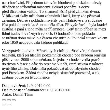
na schovávání. Při jednom takovém hloubení pod skálou nalezly
džbánek se stříbrnými mincemi. Poklad pocházel z doby
před třicetiletou válkou. To znamená těsně před zánikem dvora.
V blízkosti skály měl chatu zahradník Hataš, který zde pěstoval
zeleninu. Děti se s pokladem svěřily paní Hatašové a ta si údajně
část pokladu nechala. A to neměla dělat. Při vyšetřování byla krádež
zjištěná a paní z toho měla nepříjemnosti. Celý tento příběh se mezi
lidmi tradoval v různých verzích. O hodnotě tohoto pokladu
se určitou dobu mluvilo a časem vše utichlo. Politická situace kolem
roku 1950 nedovolovala žádnou publikaci.
Ve vyprávění o dvoru Vřesek bych chtěl použít závěr průzkumu
badatelů, kteří při hledání podzemních chodeb pod hradem Jenštejn
přišli v roce 2000 s domněnkou, že jedna z chodeb vedla právě
do dvora Vřesek a dále do tvrze ve Vinoři, která stávala v místech
nynějšího zámku. Dále měla pokračovat až do labyrintu chodeb
pod Prosekem. Žádná chodba nebyla skutečně potvrzená, a tak
zůstane pouze při té domněnce.
Datum vložení:
1. 9. 2012 0:00
Datum poslední aktualizace:
1. 9. 2012 0:00
Autor:
Daniel Tůma