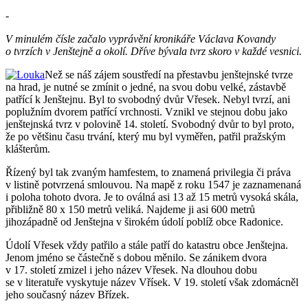
-
V minulém čísle začalo vyprávění kronikáře Václava Kovandy
o tvrzích v Jenštejně a okolí. Dříve bývala tvrz skoro v každé vesnici.
Než se náš zájem soustředí na přestavbu jenštejnské tvrze
na hrad, je nutné se zmínit o jedné, na svou dobu velké, zástavbě
patřící k Jenštejnu. Byl to svobodný dvůr Vřesek. Nebyl tvrzí, ani
poplužním dvorem patřící vrchnosti. Vznikl ve stejnou dobu jako
jenštejnská tvrz v polovině 14. století. Svobodný dvůr to byl proto,
že po většinu času trvání, který mu byl vyměřen, patřil pražským
klášterům.
Řízený byl tak zvaným hamfestem, to znamená privilegia či práva
v listině potvrzená smlouvou. Na mapě z roku 1547 je zaznamenaná
i poloha tohoto dvora. Je to oválná asi 13 až 15 metrů vysoká skála,
přibližně 80 x 150 metrů veliká. Najdeme ji asi 600 metrů
jihozápadně od Jenštejna v širokém údolí poblíž obce Radonice.
Údolí Vřesek vždy patřilo a stále patří do katastru obce Jenštejna.
Jenom jméno se částečně s dobou měnilo. Se zánikem dvora
v 17. století zmizel i jeho název Vřesek. Na dlouhou dobu
se v literatuře vyskytuje název Vřísek. V 19. století však zdomácněl
jeho současný název Břízek.