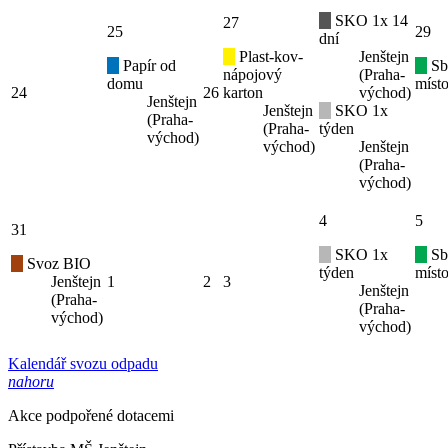
SKO 1x 14
27
25
29
dní
Plast-kov-
Jenštejn
Papír od
Sb
nápojový
(Praha-
domu
místo
24
26
karton
východ)
Jenštejn
Jenštejn
SKO 1x
(Praha-
(Praha-
týden
východ)
východ)
Jenštejn
(Praha-
východ)
4
5
31
SKO 1x
Sb
Svoz BIO
týden
místo
Jenštejn
1
2
3
Jenštejn
(Praha-
(Praha-
východ)
východ)
Kalendář svozu odpadu
nahoru
Akce podpořené dotacemi