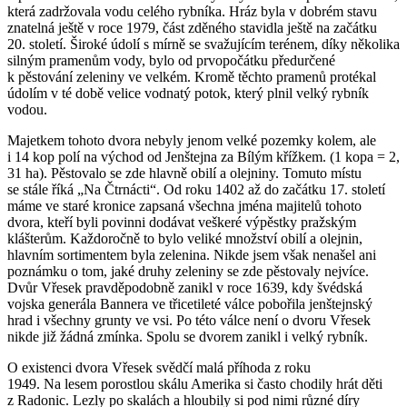
která zadržovala vodu celého rybníka. Hráz byla v dobrém stavu
znatelná ještě v roce 1979, část zděného stavidla ještě na začátku
20. století. Široké údolí s mírně se svažujícím terénem, díky několika
silným pramenům vody, bylo od prvopočátku předurčené
k pěstování zeleniny ve velkém. Kromě těchto pramenů protékal
údolím v té době velice vodnatý potok, který plnil velký rybník
vodou.
Majetkem tohoto dvora nebyly jenom velké pozemky kolem, ale
i 14 kop polí na východ od Jenštejna za Bílým křížkem. (1 kopa = 2,
31 ha). Pěstovalo se zde hlavně obilí a olejniny. Tomuto místu
se stále říká „Na Čtrnácti“. Od roku 1402 až do začátku 17. století
máme ve staré kronice zapsaná všechna jména majitelů tohoto
dvora, kteří byli povinni dodávat veškeré výpěstky pražským
klášterům. Každoročně to bylo veliké množství obilí a olejnin,
hlavním sortimentem byla zelenina. Nikde jsem však nenašel ani
poznámku o tom, jaké druhy zeleniny se zde pěstovaly nejvíce.
Dvůr Vřesek pravděpodobně zanikl v roce 1639, kdy švédská
vojska generála Bannera ve třicetileté válce pobořila jenštejnský
hrad i všechny grunty ve vsi. Po této válce není o dvoru Vřesek
nikde již žádná zmínka. Spolu se dvorem zanikl i velký rybník.
O existenci dvora Vřesek svědčí malá příhoda z roku
1949. Na lesem porostlou skálu Amerika si často chodily hrát děti
z Radonic. Lezly po skalách a hloubily si pod nimi různé díry