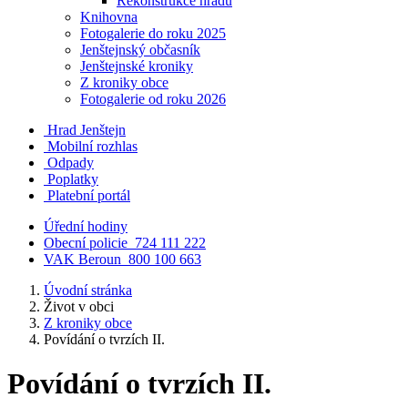
Rekonstrukce hradu
Knihovna
Fotogalerie do roku 2025
Jenštejnský občasník
Jenštejnské kroniky
Z kroniky obce
Fotogalerie od roku 2026
Hrad Jenštejn
Mobilní rozhlas
Odpady
Poplatky
Platební portál
Úřední hodiny
Obecní policie
724 111 222
VAK Beroun
800 100 663
Úvodní stránka
Život v obci
Z kroniky obce
Povídání o tvrzích II.
Povídání o tvrzích II.