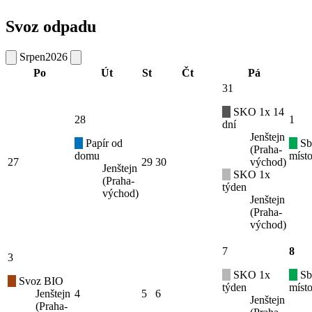
Svoz odpadu
Srpen
2026
Po
Út
St
Čt
Pá
31
SKO 1x 14
28
1
dní
Jenštejn
Papír od
Sb
(Praha-
domu
místo
27
29
30
východ)
Jenštejn
SKO 1x
(Praha-
týden
východ)
Jenštejn
(Praha-
východ)
7
8
3
SKO 1x
Sb
Svoz BIO
týden
místo
Jenštejn
4
5
6
Jenštejn
(Praha-