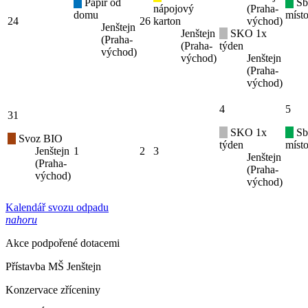
Papír od
Sb
nápojový
(Praha-
domu
místo
24
26
karton
východ)
Jenštejn
Jenštejn
SKO 1x
(Praha-
(Praha-
týden
východ)
východ)
Jenštejn
(Praha-
východ)
4
5
31
SKO 1x
Sb
Svoz BIO
týden
místo
Jenštejn
1
2
3
Jenštejn
(Praha-
(Praha-
východ)
východ)
Kalendář svozu odpadu
nahoru
Akce podpořené dotacemi
Přístavba MŠ Jenštejn
Konzervace zříceniny