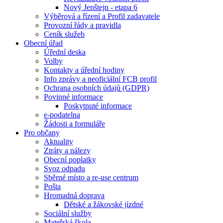
Nový Jenštejn - etapa 6
Výběrová a řízení a Profil zadavatele
Provozní řády a pravidla
Ceník služeb
Obecní úřad
Úřední deska
Volby
Kontakty a úřední hodiny
Info zprávy a neoficiální FCB profil
Ochrana osobních údajů (GDPR)
Povinné informace
Poskytnuté informace
e-podatelna
Žádosti a formuláře
Pro občany
Aktuality
Ztráty a nálezy
Obecní poplatky
Svoz odpadu
Sběrné místo a re-use centrum
Pošta
Hromadná doprava
Dětské a žákovské jízdné
Sociální služby
Mateřská škola