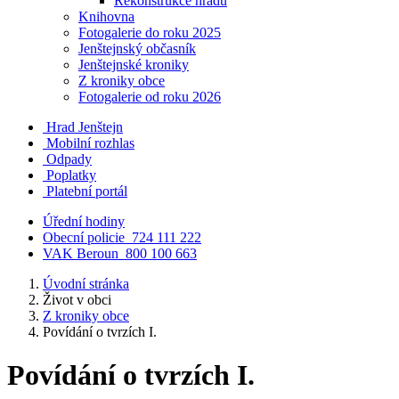
Rekonstrukce hradu
Knihovna
Fotogalerie do roku 2025
Jenštejnský občasník
Jenštejnské kroniky
Z kroniky obce
Fotogalerie od roku 2026
Hrad Jenštejn
Mobilní rozhlas
Odpady
Poplatky
Platební portál
Úřední hodiny
Obecní policie
724 111 222
VAK Beroun
800 100 663
Úvodní stránka
Život v obci
Z kroniky obce
Povídání o tvrzích I.
Povídání o tvrzích I.