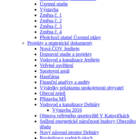
Územní studie
Výstavba
Změna č. 1
Změna č. 2
Změna č. 3
Změna č. 4
Předchozí platné Územní plány
Projekty a strategické dokumenty
Nová ČOV Jenštejn
Dopravní studie a projekty
Vodovod a kanalizace Jenštejn
Veřejné osvětlení
Sportovní areál
Hasičárna
Finanční analýzy a audity
Výsledky průzkumu spokojenosti obyvatel
Obecní zeleň
Přístavba MŠ
Vodovod a kanalizace Dehtáry
Výstavba 2016
Obnova veřejného sportoviště V Katovičkách
Snížení energetické náročnosti budovy Obecního
úřadu
Nový návesní prostor Dehtáry
Revitalizace vodních ploch