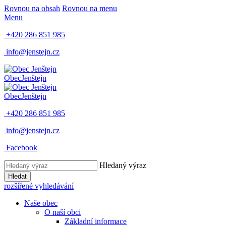
Rovnou na obsah
Rovnou na menu
Menu
+420 286 851 985
info@jenstejn.cz
Obec
Jenštejn
Obec
Jenštejn
+420 286 851 985
info@jenstejn.cz
Facebook
Hledaný výraz
Hledat
rozšířené vyhledávání
Naše obec
O naší obci
Základní informace