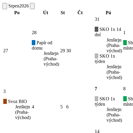
Srpen
2026
Po
Út
St
Čt
Pá
31
SKO 1x 14
28
1
dní
Jenštejn
Papír od
Sb
(Praha-
domu
místo
27
29
30
východ)
Jenštejn
SKO 1x
(Praha-
týden
východ)
Jenštejn
(Praha-
východ)
7
8
3
SKO 1x
Sb
Svoz BIO
týden
místo
Jenštejn
4
5
6
Jenštejn
(Praha-
(Praha-
východ)
východ)
14