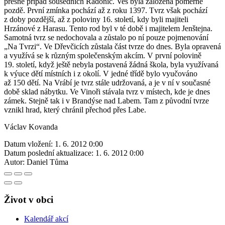
přesně případ sousedních Radonic. Ves byla založena poměrně
pozdě. První zmínka pochází až z roku 1397. Tvrz však pochází
z doby pozdější, až z poloviny 16. století, kdy byli majiteli
Hrzánové z Harasu. Tento rod byl v té době i majitelem Jenštejna.
Samotná tvrz se nedochovala a zůstalo po ní pouze pojmenování
„Na Tvrzi“. Ve Dřevčicích zůstala část tvrze do dnes. Byla opravená
a využívá se k různým společenským akcím. V první polovině
19. století, když ještě nebyla postavená žádná škola, byla využívaná
k výuce dětí místních i z okolí. V jedné třídě bylo vyučováno
až 150 dětí. Na Vrábí je tvrz stále udržovaná, a je v ní v současné
době sklad nábytku. Ve Vinoři stávala tvrz v místech, kde je dnes
zámek. Stejně tak i v Brandýse nad Labem. Tam z původní tvrze
vznikl hrad, který chránil přechod přes Labe.
Václav Kovanda
Datum vložení:
1. 6. 2012 0:00
Datum poslední aktualizace:
1. 6. 2012 0:00
Autor:
Daniel Tůma
Život v obci
Kalendář akcí