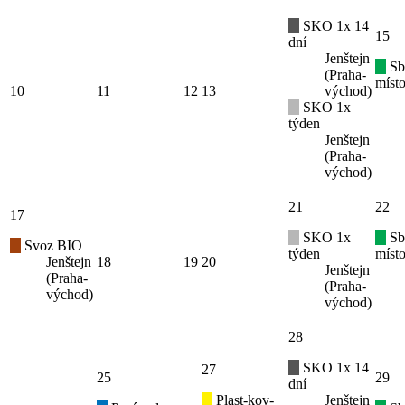
SKO 1x 14
15
dní
Jenštejn
Sb
(Praha-
místo
10
11
12
13
východ)
SKO 1x
týden
Jenštejn
(Praha-
východ)
21
22
17
SKO 1x
Sb
Svoz BIO
týden
místo
Jenštejn
18
19
20
Jenštejn
(Praha-
(Praha-
východ)
východ)
28
SKO 1x 14
27
25
29
dní
Plast-kov-
Jenštejn