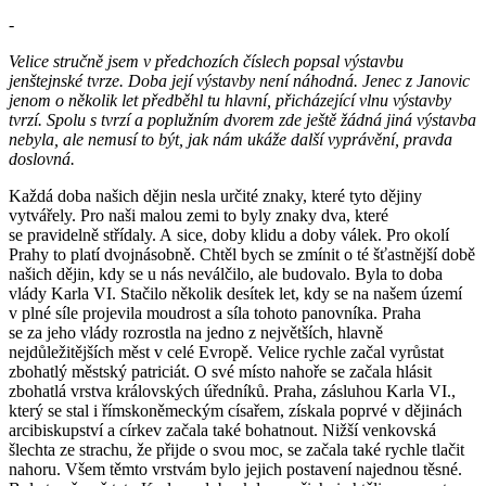
-
Velice stručně jsem v předchozích číslech popsal výstavbu
jenštejnské tvrze. Doba její výstavby není náhodná. Jenec z Janovic
jenom o několik let předběhl tu hlavní, přicházející vlnu výstavby
tvrzí. Spolu s tvrzí a poplužním dvorem zde ještě žádná jiná výstavba
nebyla, ale nemusí to být, jak nám ukáže další vyprávění, pravda
doslovná.
Každá doba našich dějin nesla určité znaky, které tyto dějiny
vytvářely. Pro naši malou zemi to byly znaky dva, které
se pravidelně střídaly. A sice, doby klidu a doby válek. Pro okolí
Prahy to platí dvojnásobně. Chtěl bych se zmínit o té šťastnější době
našich dějin, kdy se u nás neválčilo, ale budovalo. Byla to doba
vlády Karla VI. Stačilo několik desítek let, kdy se na našem území
v plné síle projevila moudrost a síla tohoto panovníka. Praha
se za jeho vlády rozrostla na jedno z největších, hlavně
nejdůležitějších měst v celé Evropě. Velice rychle začal vyrůstat
zbohatlý městský patriciát. O své místo nahoře se začala hlásit
zbohatlá vrstva královských úředníků. Praha, zásluhou Karla VI.,
který se stal i římskoněmeckým císařem, získala poprvé v dějinách
arcibiskupství a církev začala také bohatnout. Nižší venkovská
šlechta ze strachu, že přijde o svou moc, se začala také rychle tlačit
nahoru. Všem těmto vrstvám bylo jejich postavení najednou těsné.