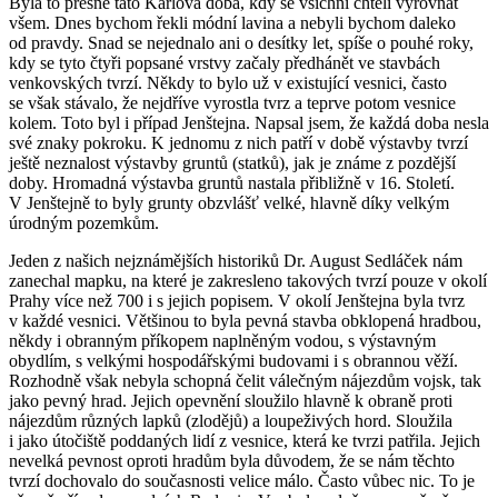
Byla to přesně tato Karlova doba, kdy se všichni chtěli vyrovnat
všem. Dnes bychom řekli módní lavina a nebyli bychom daleko
od pravdy. Snad se nejednalo ani o desítky let, spíše o pouhé roky,
kdy se tyto čtyři popsané vrstvy začaly předhánět ve stavbách
venkovských tvrzí. Někdy to bylo už v existující vesnici, často
se však stávalo, že nejdříve vyrostla tvrz a teprve potom vesnice
kolem. Toto byl i případ Jenštejna. Napsal jsem, že každá doba nesla
své znaky pokroku. K jednomu z nich patří v době výstavby tvrzí
ještě neznalost výstavby gruntů (statků), jak je známe z pozdější
doby. Hromadná výstavba gruntů nastala přibližně v 16. Století.
V Jenštejně to byly grunty obzvlášť velké, hlavně díky velkým
úrodným pozemkům.
Jeden z našich nejznámějších historiků Dr. August Sedláček nám
zanechal mapku, na které je zakresleno takových tvrzí pouze v okolí
Prahy více než 700 i s jejich popisem. V okolí Jenštejna byla tvrz
v každé vesnici. Většinou to byla pevná stavba obklopená hradbou,
někdy i obranným příkopem naplněným vodou, s výstavným
obydlím, s velkými hospodářskými budovami i s obrannou věží.
Rozhodně však nebyla schopná čelit válečným nájezdům vojsk, tak
jako pevný hrad. Jejich opevnění sloužilo hlavně k obraně proti
nájezdům různých lapků (zlodějů) a loupeživých hord. Sloužila
i jako útočiště poddaných lidí z vesnice, která ke tvrzi patřila. Jejich
nevelká pevnost oproti hradům byla důvodem, že se nám těchto
tvrzí dochovalo do současnosti velice málo. Často vůbec nic. To je