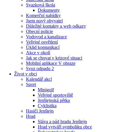
Svazková škola
Dokumenty
Komerční nabídky
Jsem nový obyvatel
Důležité kontakty a web odkazy
Obecní policie
Vodovod a kanalizace
Veřejné osvětlení
Úklid komunikací
Akce v okolí
Jak se chovat v krizové situaci
Mobilní aplikace V obraze
Svoz odpadu 2
Život v obci
Kalendář akcí
Sport
Minigolf
Veřejné sportoviště
Jenštejnská pětka
Cyklistika
Hasiči Jenštejn
Hrad
Sláva a pád hradu Jenštejn
Hrad vytváří symboliku obce