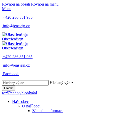
Rovnou na obsah
Rovnou na menu
Menu
+420 286 851 985
info@jenstejn.cz
Obec
Jenštejn
Obec
Jenštejn
+420 286 851 985
info@jenstejn.cz
Facebook
Hledaný výraz
Hledat
rozšířené vyhledávání
Naše obec
O naší obci
Základní informace