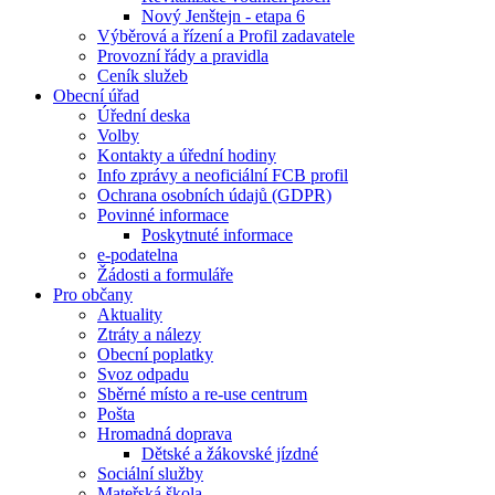
Nový Jenštejn - etapa 6
Výběrová a řízení a Profil zadavatele
Provozní řády a pravidla
Ceník služeb
Obecní úřad
Úřední deska
Volby
Kontakty a úřední hodiny
Info zprávy a neoficiální FCB profil
Ochrana osobních údajů (GDPR)
Povinné informace
Poskytnuté informace
e-podatelna
Žádosti a formuláře
Pro občany
Aktuality
Ztráty a nálezy
Obecní poplatky
Svoz odpadu
Sběrné místo a re-use centrum
Pošta
Hromadná doprava
Dětské a žákovské jízdné
Sociální služby
Mateřská škola