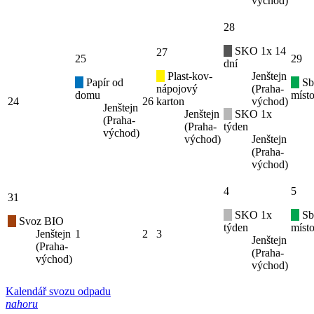
východ)
28
SKO 1x 14
27
25
29
dní
Plast-kov-
Jenštejn
Papír od
Sb
nápojový
(Praha-
domu
místo
24
26
karton
východ)
Jenštejn
Jenštejn
SKO 1x
(Praha-
(Praha-
týden
východ)
východ)
Jenštejn
(Praha-
východ)
4
5
31
SKO 1x
Sb
Svoz BIO
týden
místo
Jenštejn
1
2
3
Jenštejn
(Praha-
(Praha-
východ)
východ)
Kalendář svozu odpadu
nahoru