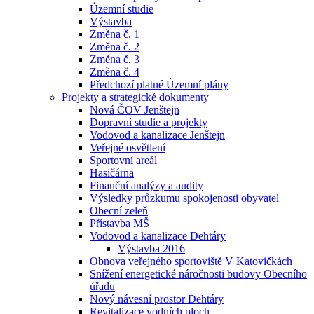
Územní studie
Výstavba
Změna č. 1
Změna č. 2
Změna č. 3
Změna č. 4
Předchozí platné Územní plány
Projekty a strategické dokumenty
Nová ČOV Jenštejn
Dopravní studie a projekty
Vodovod a kanalizace Jenštejn
Veřejné osvětlení
Sportovní areál
Hasičárna
Finanční analýzy a audity
Výsledky průzkumu spokojenosti obyvatel
Obecní zeleň
Přístavba MŠ
Vodovod a kanalizace Dehtáry
Výstavba 2016
Obnova veřejného sportoviště V Katovičkách
Snížení energetické náročnosti budovy Obecního
úřadu
Nový návesní prostor Dehtáry
Revitalizace vodních ploch