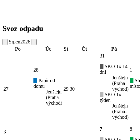
Svoz odpadu
Srpen
2026
Po
Út
St
Čt
Pá
31
SKO 1x 14
28
1
dní
Jenštejn
Papír od
Sb
(Praha-
domu
místo
27
29
30
východ)
Jenštejn
SKO 1x
(Praha-
týden
východ)
Jenštejn
(Praha-
východ)
7
8
3
SKO 1x
Sb