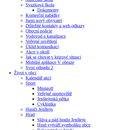
Svazková škola
Dokumenty
Komerční nabídky
Jsem nový obyvatel
Důležité kontakty a web odkazy
Obecní policie
Vodovod a kanalizace
Veřejné osvětlení
Úklid komunikací
Akce v okolí
Jak se chovat v krizové situaci
Mobilní aplikace V obraze
Svoz odpadu 2
Život v obci
Kalendář akcí
Sport
Minigolf
Veřejné sportoviště
Jenštejnská pětka
Cyklistika
Hasiči Jenštejn
Hrad
Sláva a pád hradu Jenštejn
Hrad vytváří symboliku obce