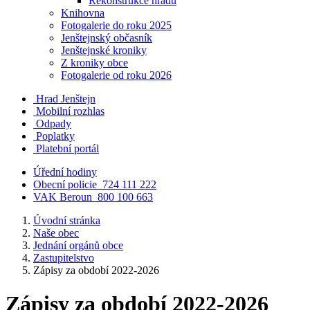
Rekonstrukce hradu
Knihovna
Fotogalerie do roku 2025
Jenštejnský občasník
Jenštejnské kroniky
Z kroniky obce
Fotogalerie od roku 2026
Hrad Jenštejn
Mobilní rozhlas
Odpady
Poplatky
Platební portál
Úřední hodiny
Obecní policie
724 111 222
VAK Beroun
800 100 663
Úvodní stránka
Naše obec
Jednání orgánů obce
Zastupitelstvo
Zápisy za období 2022-2026
Zápisy za období 2022-2026