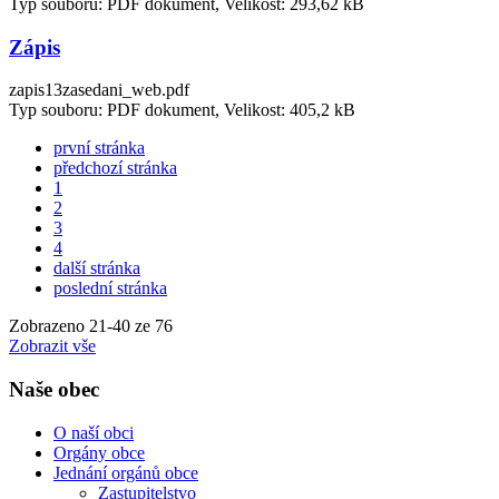
Typ souboru: PDF dokument, Velikost: 293,62 kB
Zápis
zapis13zasedani_web.pdf
Typ souboru: PDF dokument, Velikost: 405,2 kB
první stránka
předchozí stránka
1
2
3
4
další stránka
poslední stránka
Zobrazeno
21
-
40
ze 76
Zobrazit vše
Naše obec
O naší obci
Orgány obce
Jednání orgánů obce
Zastupitelstvo