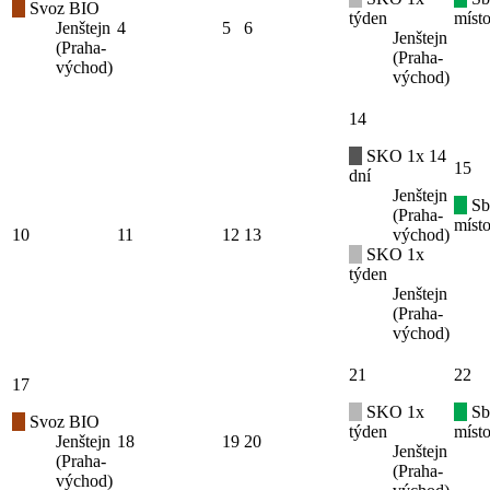
Svoz BIO
týden
místo
Jenštejn
4
5
6
Jenštejn
(Praha-
(Praha-
východ)
východ)
14
SKO 1x 14
15
dní
Jenštejn
Sb
(Praha-
místo
10
11
12
13
východ)
SKO 1x
týden
Jenštejn
(Praha-
východ)
21
22
17
SKO 1x
Sb
Svoz BIO
týden
místo
Jenštejn
18
19
20
Jenštejn
(Praha-
(Praha-
východ)