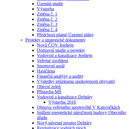
Územní studie
Výstavba
Změna č. 1
Změna č. 2
Změna č. 3
Změna č. 4
Předchozí platné Územní plány
Projekty a strategické dokumenty
Nová ČOV Jenštejn
Dopravní studie a projekty
Vodovod a kanalizace Jenštejn
Veřejné osvětlení
Sportovní areál
Hasičárna
Finanční analýzy a audity
Výsledky průzkumu spokojenosti obyvatel
Obecní zeleň
Přístavba MŠ
Vodovod a kanalizace Dehtáry
Výstavba 2016
Obnova veřejného sportoviště V Katovičkách
Snížení energetické náročnosti budovy Obecního
úřadu
Nový návesní prostor Dehtáry
Revitalizace vodních ploch