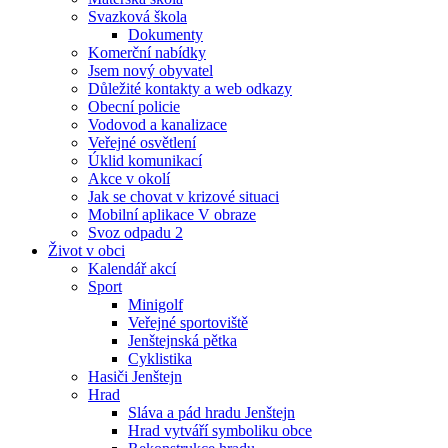
Svazková škola
Dokumenty
Komerční nabídky
Jsem nový obyvatel
Důležité kontakty a web odkazy
Obecní policie
Vodovod a kanalizace
Veřejné osvětlení
Úklid komunikací
Akce v okolí
Jak se chovat v krizové situaci
Mobilní aplikace V obraze
Svoz odpadu 2
Život v obci
Kalendář akcí
Sport
Minigolf
Veřejné sportoviště
Jenštejnská pětka
Cyklistika
Hasiči Jenštejn
Hrad
Sláva a pád hradu Jenštejn
Hrad vytváří symboliku obce