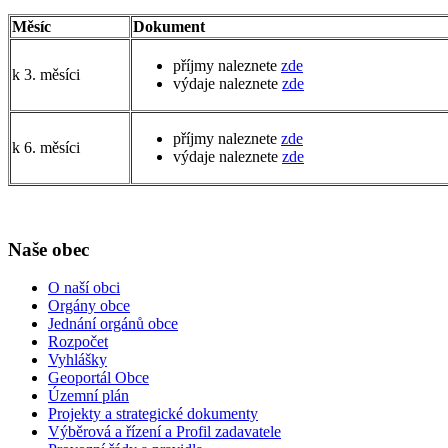
Měsíc
Dokument
příjmy naleznete
zde
k 3. měsíci
výdaje naleznete
zde
příjmy naleznete
zde
k 6. měsíci
výdaje naleznete
zde
Naše obec
O naší obci
Orgány obce
Jednání orgánů obce
Rozpočet
Vyhlášky
Geoportál Obce
Územní plán
Projekty a strategické dokumenty
Výběrová a řízení a Profil zadavatele