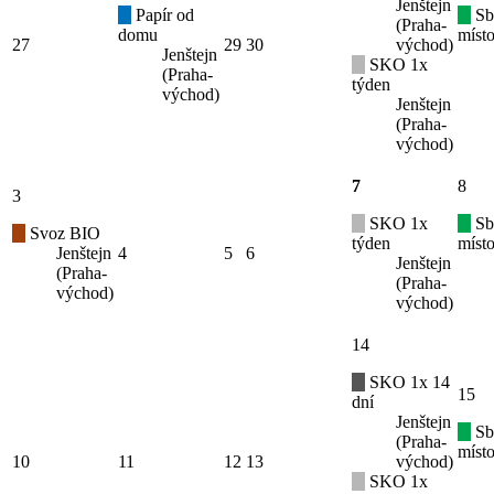
Jenštejn
Papír od
Sb
(Praha-
domu
místo
27
29
30
východ)
Jenštejn
SKO 1x
(Praha-
týden
východ)
Jenštejn
(Praha-
východ)
7
8
3
SKO 1x
Sb
Svoz BIO
týden
místo
Jenštejn
4
5
6
Jenštejn
(Praha-
(Praha-
východ)
východ)
14
SKO 1x 14
15
dní
Jenštejn
Sb
(Praha-
místo
10
11
12
13
východ)
SKO 1x