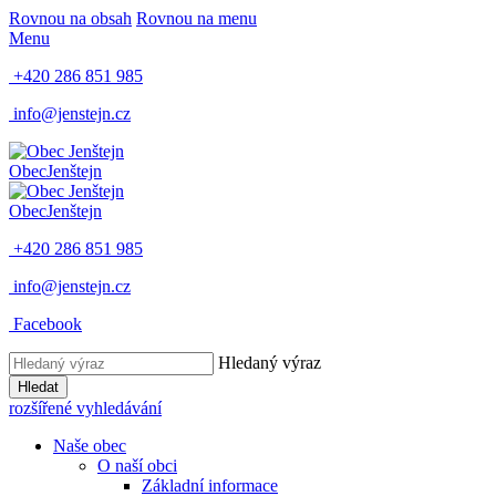
Rovnou na obsah
Rovnou na menu
Menu
+420 286 851 985
info@jenstejn.cz
Obec
Jenštejn
Obec
Jenštejn
+420 286 851 985
info@jenstejn.cz
Facebook
Hledaný výraz
Hledat
rozšířené vyhledávání
Naše obec
O naší obci
Základní informace