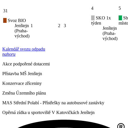
4
5
31
SKO 1x
Sb
Svoz BIO
týden
místo
Jenštejn
1
2
3
Jenštejn
(Praha-
(Praha-
východ)
východ)
Kalendář svozu odpadu
nahoru
Akce podpořené dotacemi
Přístavba MŠ Jenštejn
Konzervace zříceniny
Změna Územního plánu
MAS Střední Polabí - Přístřešky na autobusové zastávky
Opěrná zídka u sportoviště V Katovičkách Jenštejn