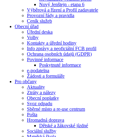
Nový Jenštejn - etapa 6
Výběrová a řízení a Profil zadavatele
Provozní řády a pravidla
Ceník služeb
Obecní úřad
Úřední deska
Volby
Kontakty a úřední hodiny
Info zprávy a neoficiální FCB profil
Ochrana osobních údajů (GDPR)
Povinné informace
Poskytnuté informace
e-podatelna
Žádosti a formuláře
Pro občany
Aktuality
Ztráty a nálezy
Obecní poplatky
Svoz odpadu
Sběrné místo a re-use centrum
Pošta
Hromadná doprava
Dětské a žákovské jízdné
Sociální služby
Mateřská škola