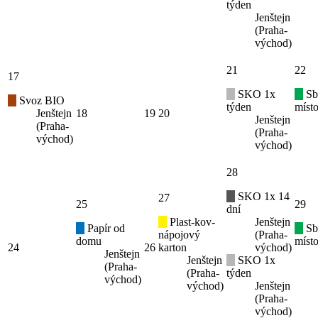
týden
Jenštejn
(Praha-
východ)
21
22
17
SKO 1x
Sb
Svoz BIO
týden
místo
Jenštejn
18
19
20
Jenštejn
(Praha-
(Praha-
východ)
východ)
28
SKO 1x 14
27
25
29
dní
Plast-kov-
Jenštejn
Papír od
Sb
nápojový
(Praha-
domu
místo
24
26
karton
východ)
Jenštejn
Jenštejn
SKO 1x
(Praha-
(Praha-
týden
východ)
východ)
Jenštejn
(Praha-
východ)