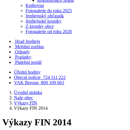
Rekonstrukce hradu
Knihovna
Fotogalerie do roku 2025
Jenštejnský občasník
Jenštejnské kroniky
Z kroniky obce
Fotogalerie od roku 2026
Hrad Jenštejn
Mobilní rozhlas
Odpady
Poplatky
Platební portál
Úřední hodiny
Obecní policie
724 111 222
VAK Beroun
800 100 663
Úvodní stránka
Naše obec
Výkazy FIN
Výkazy FIN 2014
Výkazy FIN 2014