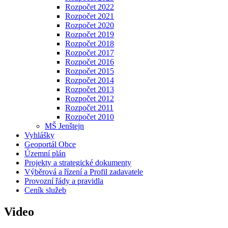
Rozpočet 2022
Rozpočet 2021
Rozpočet 2020
Rozpočet 2019
Rozpočet 2018
Rozpočet 2017
Rozpočet 2016
Rozpočet 2015
Rozpočet 2014
Rozpočet 2013
Rozpočet 2012
Rozpočet 2011
Rozpočet 2010
MŠ Jenštejn
Vyhlášky
Geoportál Obce
Územní plán
Projekty a strategické dokumenty
Výběrová a řízení a Profil zadavatele
Provozní řády a pravidla
Ceník služeb
Video