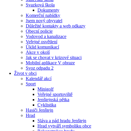
Svazková škola
Dokumenty
Komerční nabídky
Jsem nový obyvatel
Důležité kontakty a web odkazy
Obecní policie
Vodovod a kanalizace
Veřejné osvětlení
Úklid komunikací
Akce v okolí
Jak se chovat v krizové situaci
Mobilní aplikace V obraze
Svoz odpadu 2
Život v obci
Kalendář akcí
Sport
Minigolf
Veřejné sportoviště
Jenštejnská pětka
Cyklistika
Hasiči Jenštejn
Hrad
Sláva a pád hradu Jenštejn
Hrad vytváří symboliku obce