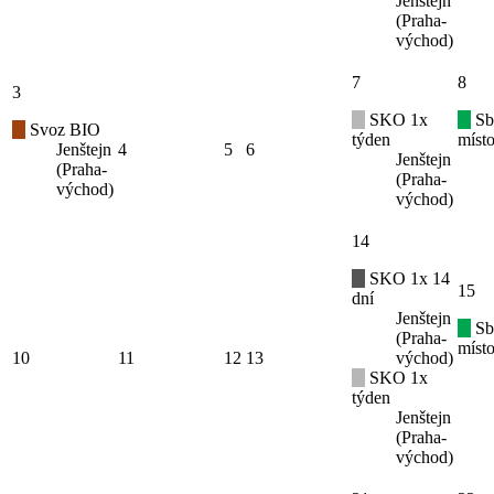
Jenštejn
(Praha-
východ)
7
8
3
SKO 1x
Sb
Svoz BIO
týden
místo
Jenštejn
4
5
6
Jenštejn
(Praha-
(Praha-
východ)
východ)
14
SKO 1x 14
15
dní
Jenštejn
Sb
(Praha-
místo
10
11
12
13
východ)
SKO 1x
týden
Jenštejn
(Praha-
východ)