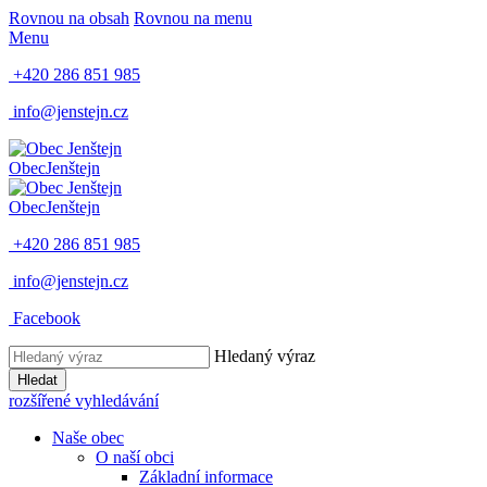
Rovnou na obsah
Rovnou na menu
Menu
+420 286 851 985
info@jenstejn.cz
Obec
Jenštejn
Obec
Jenštejn
+420 286 851 985
info@jenstejn.cz
Facebook
Hledaný výraz
Hledat
rozšířené vyhledávání
Naše obec
O naší obci
Základní informace