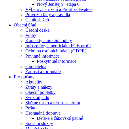
Nový Jenštejn - etapa 6
Výběrová a řízení a Profil zadavatele
Provozní řády a pravidla
Ceník služeb
Obecní úřad
Úřední deska
Volby
Kontakty a úřední hodiny
Info zprávy a neoficiální FCB profil
Ochrana osobních údajů (GDPR)
Povinné informace
Poskytnuté informace
e-podatelna
Žádosti a formuláře
Pro občany
Aktuality
Ztráty a nálezy
Obecní poplatky
Svoz odpadu
Sběrné místo a re-use centrum
Pošta
Hromadná doprava
Dětské a žákovské jízdné
Sociální služby
Mateřská škola