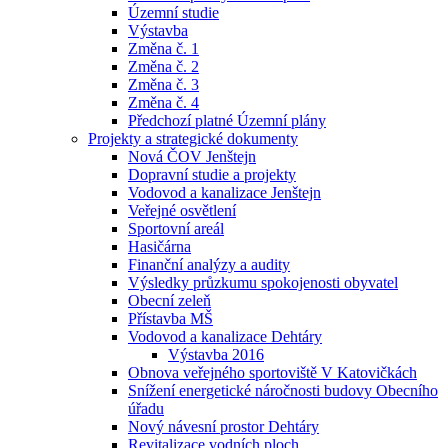
Územní studie
Výstavba
Změna č. 1
Změna č. 2
Změna č. 3
Změna č. 4
Předchozí platné Územní plány
Projekty a strategické dokumenty
Nová ČOV Jenštejn
Dopravní studie a projekty
Vodovod a kanalizace Jenštejn
Veřejné osvětlení
Sportovní areál
Hasičárna
Finanční analýzy a audity
Výsledky průzkumu spokojenosti obyvatel
Obecní zeleň
Přístavba MŠ
Vodovod a kanalizace Dehtáry
Výstavba 2016
Obnova veřejného sportoviště V Katovičkách
Snížení energetické náročnosti budovy Obecního
úřadu
Nový návesní prostor Dehtáry
Revitalizace vodních ploch