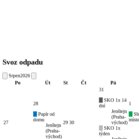
Svoz odpadu
Srpen
2026
Po
Út
St
Čt
Pá
31
SKO 1x 14
28
1
dní
Jenštejn
Papír od
Sb
(Praha-
domu
místo
27
29
30
východ)
Jenštejn
SKO 1x
(Praha-
týden
východ)