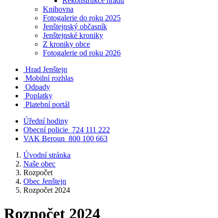
Rekonstrukce hradu
Knihovna
Fotogalerie do roku 2025
Jenštejnský občasník
Jenštejnské kroniky
Z kroniky obce
Fotogalerie od roku 2026
Hrad Jenštejn
Mobilní rozhlas
Odpady
Poplatky
Platební portál
Úřední hodiny
Obecní policie
724 111 222
VAK Beroun
800 100 663
Úvodní stránka
Naše obec
Rozpočet
Obec Jenštejn
Rozpočet 2024
Rozpočet 2024