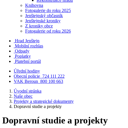
Rekonstrukce hradu
Knihovna
Fotogalerie do roku 2025
Jenštejnský občasník
Jenštejnské kroniky
Z kroniky obce
Fotogalerie od roku 2026
Hrad Jenštejn
Mobilní rozhlas
Odpady
Poplatky
Platební portál
Úřední hodiny
Obecní policie
724 111 222
VAK Beroun
800 100 663
Úvodní stránka
Naše obec
Projekty a strategické dokumenty
Dopravní studie a projekty
Dopravní studie a projekty