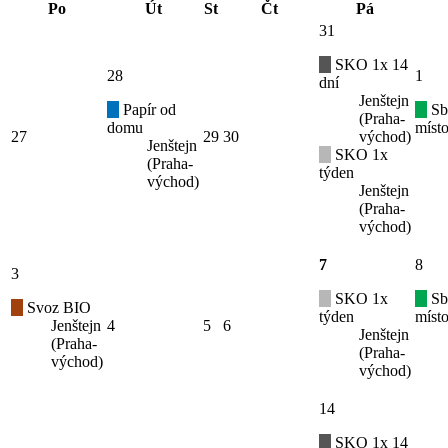
Po
Út
St
Čt
Pá
31
SKO 1x 14
28
1
dní
Jenštejn
Papír od
Sb
(Praha-
domu
místo
27
29
30
východ)
Jenštejn
SKO 1x
(Praha-
týden
východ)
Jenštejn
(Praha-
východ)
7
8
3
SKO 1x
Sb
Svoz BIO
týden
místo
Jenštejn
4
5
6
Jenštejn
(Praha-
(Praha-
východ)
východ)
14
SKO 1x 14