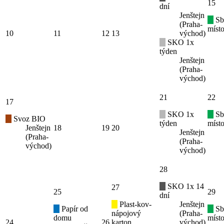
15
dní
Jenštejn
Sb
(Praha-
místo
10
11
12
13
východ)
SKO 1x
týden
Jenštejn
(Praha-
východ)
21
22
17
SKO 1x
Sb
Svoz BIO
týden
místo
Jenštejn
18
19
20
Jenštejn
(Praha-
(Praha-
východ)
východ)
28
SKO 1x 14
27
25
29
dní
Plast-kov-
Jenštejn
Papír od
Sb
nápojový
(Praha-
domu
místo
24
26
karton
východ)