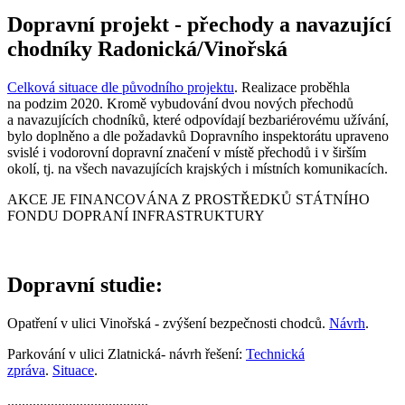
Dopravní projekt - přechody a navazující
chodníky Radonická/Vinořská
Celková situace dle původního projektu
. Realizace proběhla
na podzim 2020. Kromě vybudování dvou nových přechodů
a navazujících chodníků, které odpovídají bezbariérovému užívání,
bylo doplněno a dle požadavků Dopravního inspektorátu upraveno
svislé i vodorovní dopravní značení v místě přechodů i v širším
okolí, tj. na všech navazujících krajských i místních komunikacích.
AKCE JE FINANCOVÁNA Z PROSTŘEDKŮ STÁTNÍHO
FONDU DOPRANÍ INFRASTRUKTURY
Dopravní studie:
Opatření v ulici Vinořská - zvýšení bezpečnosti chodců.
Návrh
.
Parkování v ulici Zlatnická- návrh řešení:
Technická
zpráva
.
Situace
.
.......................................