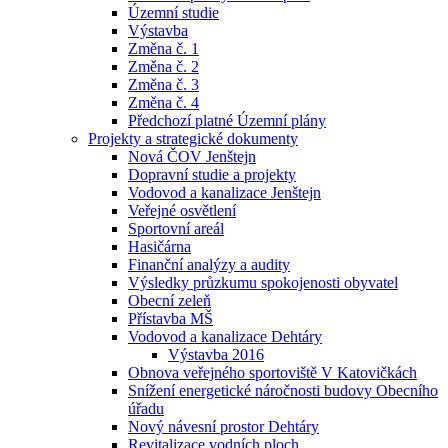
Územní studie
Výstavba
Změna č. 1
Změna č. 2
Změna č. 3
Změna č. 4
Předchozí platné Územní plány
Projekty a strategické dokumenty
Nová ČOV Jenštejn
Dopravní studie a projekty
Vodovod a kanalizace Jenštejn
Veřejné osvětlení
Sportovní areál
Hasičárna
Finanční analýzy a audity
Výsledky průzkumu spokojenosti obyvatel
Obecní zeleň
Přístavba MŠ
Vodovod a kanalizace Dehtáry
Výstavba 2016
Obnova veřejného sportoviště V Katovičkách
Snížení energetické náročnosti budovy Obecního
úřadu
Nový návesní prostor Dehtáry
Revitalizace vodních ploch