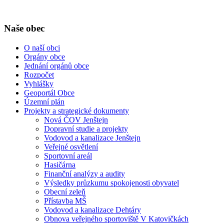
Naše obec
O naší obci
Orgány obce
Jednání orgánů obce
Rozpočet
Vyhlášky
Geoportál Obce
Územní plán
Projekty a strategické dokumenty
Nová ČOV Jenštejn
Dopravní studie a projekty
Vodovod a kanalizace Jenštejn
Veřejné osvětlení
Sportovní areál
Hasičárna
Finanční analýzy a audity
Výsledky průzkumu spokojenosti obyvatel
Obecní zeleň
Přístavba MŠ
Vodovod a kanalizace Dehtáry
Obnova veřejného sportoviště V Katovičkách