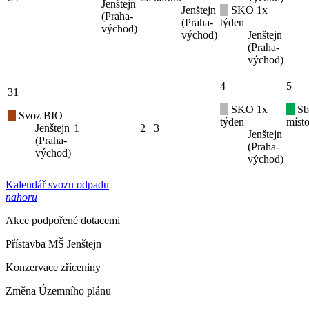
Jenštejn
Jenštejn
SKO 1x
(Praha-
(Praha-
týden
východ)
východ)
Jenštejn
(Praha-
východ)
4
5
31
SKO 1x
Sb
Svoz BIO
týden
místo
Jenštejn
1
2
3
Jenštejn
(Praha-
(Praha-
východ)
východ)
Kalendář svozu odpadu
nahoru
Akce podpořené dotacemi
Přístavba MŠ Jenštejn
Konzervace zříceniny
Změna Územního plánu