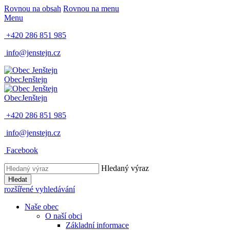
Rovnou na obsah
Rovnou na menu
Menu
+420 286 851 985
info@jenstejn.cz
Obec
Jenštejn
Obec
Jenštejn
+420 286 851 985
info@jenstejn.cz
Facebook
Hledaný výraz
Hledat
rozšířené vyhledávání
Naše obec
O naší obci
Základní informace