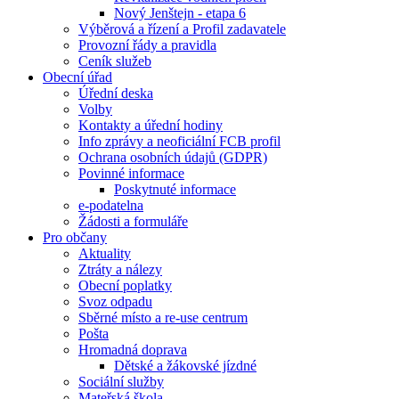
Nový Jenštejn - etapa 6
Výběrová a řízení a Profil zadavatele
Provozní řády a pravidla
Ceník služeb
Obecní úřad
Úřední deska
Volby
Kontakty a úřední hodiny
Info zprávy a neoficiální FCB profil
Ochrana osobních údajů (GDPR)
Povinné informace
Poskytnuté informace
e-podatelna
Žádosti a formuláře
Pro občany
Aktuality
Ztráty a nálezy
Obecní poplatky
Svoz odpadu
Sběrné místo a re-use centrum
Pošta
Hromadná doprava
Dětské a žákovské jízdné
Sociální služby
Mateřská škola