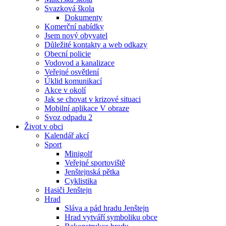
Svazková škola
Dokumenty
Komerční nabídky
Jsem nový obyvatel
Důležité kontakty a web odkazy
Obecní policie
Vodovod a kanalizace
Veřejné osvětlení
Úklid komunikací
Akce v okolí
Jak se chovat v krizové situaci
Mobilní aplikace V obraze
Svoz odpadu 2
Život v obci
Kalendář akcí
Sport
Minigolf
Veřejné sportoviště
Jenštejnská pětka
Cyklistika
Hasiči Jenštejn
Hrad
Sláva a pád hradu Jenštejn
Hrad vytváří symboliku obce