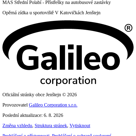
MAS Střední Polabí - Přístřešky na autobusové zastávky
Opěrná zídka u sportoviště V Katovičkách Jenštejn
Oficiální stránky obce Jenštejn © 2026
Provozovatel
Galileo Corporation s.r.o.
Poslední aktualizace: 6. 8. 2026
Změna vzhledu
,
Struktura stránek
,
Vytisknout
Prohlášení o přístupnosti
,
Prohlášení o ochraně soukromí