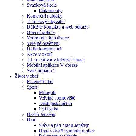
Svazková škola
Dokumenty
Komerční nabídky
Jsem nový obyvatel
Důležité kontakty a web odkazy
Obecní policie
Vodovod a kanalizace
Veřejné osvětlení
Úklid komunikací
Akce v okolí
Jak se chovat v krizové situaci
Mobilní aplikace V obraze
Svoz odpadu 2
Život v obci
Kalendář akcí
Sport
Minigolf
Veřejné sportoviště
Jenštejnská pětka
Cyklistika
Hasiči Jenštejn
Hrad
Sláva a pád hradu Jenštejn
Hrad vytváří symboliku obce