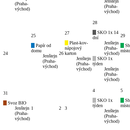
Jenštejn
(Praha-
(Praha-
východ)
východ)
28
SKO 1x 14
27
25
29
dní
Plast-kov-
Jenštejn
Papír od
Sb
nápojový
(Praha-
domu
místo
24
26
karton
východ)
Jenštejn
Jenštejn
SKO 1x
(Praha-
(Praha-
týden
východ)
východ)
Jenštejn
(Praha-
východ)
4
5
31
SKO 1x
Sb
Svoz BIO
týden
místo
Jenštejn
1
2
3
Jenštejn
(Praha-
(Praha-
východ)
východ)