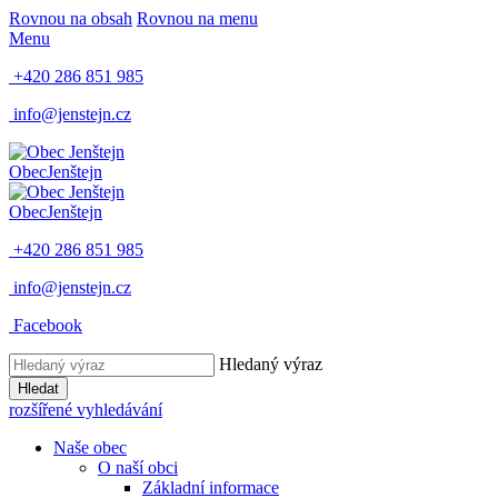
Rovnou na obsah
Rovnou na menu
Menu
+420 286 851 985
info@jenstejn.cz
Obec
Jenštejn
Obec
Jenštejn
+420 286 851 985
info@jenstejn.cz
Facebook
Hledaný výraz
Hledat
rozšířené vyhledávání
Naše obec
O naší obci
Základní informace