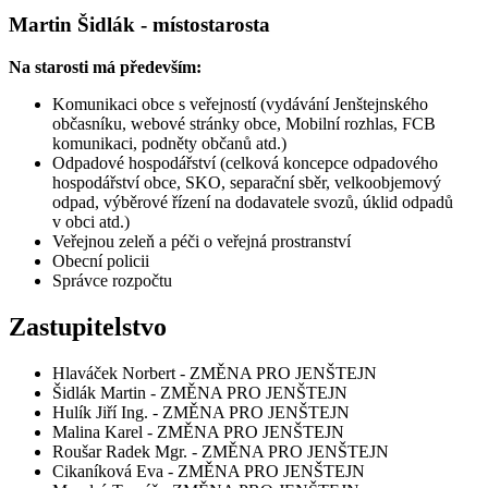
Martin Šidlák - místostarosta
Na starosti má především:
Komunikaci obce s veřejností (vydávání Jenštejnského
občasníku, webové stránky obce, Mobilní rozhlas, FCB
komunikaci, podněty občanů atd.)
Odpadové hospodářství (celková koncepce odpadového
hospodářství obce, SKO, separační sběr, velkoobjemový
odpad, výběrové řízení na dodavatele svozů, úklid odpadů
v obci atd.)
Veřejnou zeleň a péči o veřejná prostranství
Obecní policii
Správce rozpočtu
Zastupitelstvo
Hlaváček Norbert - ZMĚNA PRO JENŠTEJN
Šidlák Martin - ZMĚNA PRO JENŠTEJN
Hulík Jiří Ing. - ZMĚNA PRO JENŠTEJN
Malina Karel - ZMĚNA PRO JENŠTEJN
Roušar Radek Mgr. - ZMĚNA PRO JENŠTEJN
Cikaníková Eva - ZMĚNA PRO JENŠTEJN