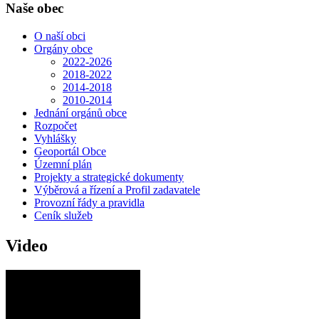
Naše obec
O naší obci
Orgány obce
2022-2026
2018-2022
2014-2018
2010-2014
Jednání orgánů obce
Rozpočet
Vyhlášky
Geoportál Obce
Územní plán
Projekty a strategické dokumenty
Výběrová a řízení a Profil zadavatele
Provozní řády a pravidla
Ceník služeb
Video