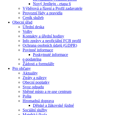
Nový Jenštejn - etapa 6
Výběrová a řízení a Profil zadavatele
Provozní řády a pravidla
Ceník služeb
Obecní úřad
Úřední deska
Volby
Kontakty a úřední hodiny
Info zprávy a neoficiální FCB profil
Ochrana osobních údajů (GDPR)
Povinné informace
Poskytnuté informace
e-podatelna
Žádosti a formuláře
Pro občany
Aktuality
Ztráty a nálezy
Obecní poplatky
Svoz odpadu
Sběrné místo a re-use centrum
Pošta
Hromadná doprava
Dětské a žákovské jízdné
Sociální služby
Mateřská škola