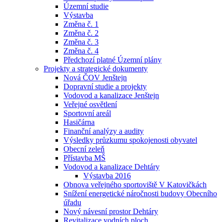
Územní studie
Výstavba
Změna č. 1
Změna č. 2
Změna č. 3
Změna č. 4
Předchozí platné Územní plány
Projekty a strategické dokumenty
Nová ČOV Jenštejn
Dopravní studie a projekty
Vodovod a kanalizace Jenštejn
Veřejné osvětlení
Sportovní areál
Hasičárna
Finanční analýzy a audity
Výsledky průzkumu spokojenosti obyvatel
Obecní zeleň
Přístavba MŠ
Vodovod a kanalizace Dehtáry
Výstavba 2016
Obnova veřejného sportoviště V Katovičkách
Snížení energetické náročnosti budovy Obecního
úřadu
Nový návesní prostor Dehtáry
Revitalizace vodních ploch