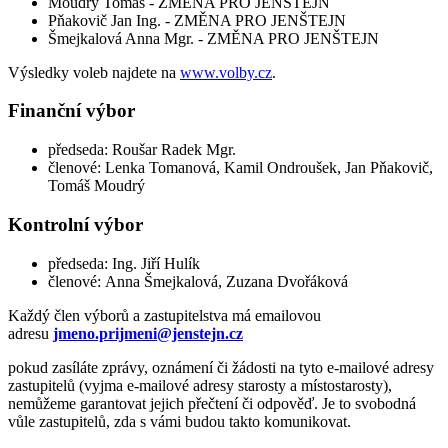
Moudrý Tomáš - ZMĚNA PRO JENŠTEJN
Pňakovič Jan Ing. - ZMĚNA PRO JENŠTEJN
Šmejkalová Anna Mgr. - ZMĚNA PRO JENŠTEJN
Výsledky voleb najdete na
www.volby.cz
.
Finanční výbor
předseda: Roušar Radek Mgr.
členové: Lenka Tomanová, Kamil Ondroušek, Jan Pňakovič,
Tomáš Moudrý
Kontrolní výbor
předseda: Ing. Jiří Hulík
členové: Anna Šmejkalová, Zuzana Dvořáková
Každý člen výborů a zastupitelstva má emailovou
adresu
jmeno.prijmeni@jenstejn.cz
pokud zasíláte zprávy, oznámení či žádosti na tyto e-mailové adresy
zastupitelů (vyjma e-mailové adresy starosty a místostarosty),
nemůžeme garantovat jejich přečtení či odpověď. Je to svobodná
vůle zastupitelů, zda s vámi budou takto komunikovat.