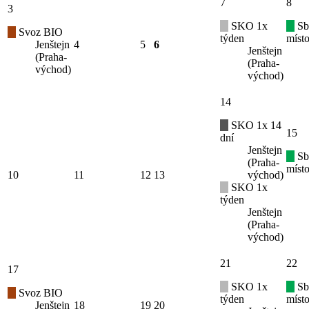
7
8
3
SKO 1x
Sb
Svoz BIO
týden
místo
Jenštejn
4
5
6
Jenštejn
(Praha-
(Praha-
východ)
východ)
14
SKO 1x 14
15
dní
Jenštejn
Sb
(Praha-
místo
10
11
12
13
východ)
SKO 1x
týden
Jenštejn
(Praha-
východ)
21
22
17
SKO 1x
Sb
Svoz BIO
týden
místo
Jenštejn
18
19
20