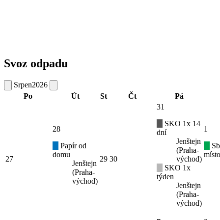
Svoz odpadu
Srpen
2026
Po
Út
St
Čt
Pá
31
SKO 1x 14
28
1
dní
Jenštejn
Papír od
Sb
(Praha-
domu
místo
27
29
30
východ)
Jenštejn
SKO 1x
(Praha-
týden
východ)
Jenštejn
(Praha-
východ)