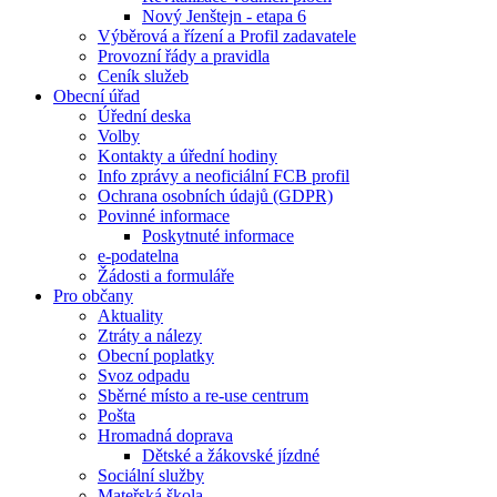
Nový Jenštejn - etapa 6
Výběrová a řízení a Profil zadavatele
Provozní řády a pravidla
Ceník služeb
Obecní úřad
Úřední deska
Volby
Kontakty a úřední hodiny
Info zprávy a neoficiální FCB profil
Ochrana osobních údajů (GDPR)
Povinné informace
Poskytnuté informace
e-podatelna
Žádosti a formuláře
Pro občany
Aktuality
Ztráty a nálezy
Obecní poplatky
Svoz odpadu
Sběrné místo a re-use centrum
Pošta
Hromadná doprava
Dětské a žákovské jízdné
Sociální služby
Mateřská škola