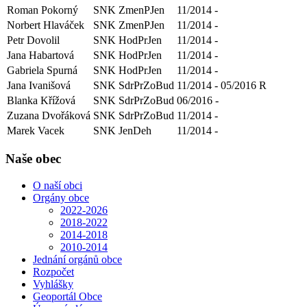
Roman Pokorný
SNK ZmenPJen
11/2014 -
Norbert Hlaváček
SNK ZmenPJen
11/2014 -
Petr Dovolil
SNK HodPrJen
11/2014 -
Jana Habartová
SNK HodPrJen
11/2014 -
Gabriela Spurná
SNK HodPrJen
11/2014 -
Jana Ivanišová
SNK SdrPrZoBud
11/2014 - 05/2016
R
Blanka Křížová
SNK SdrPrZoBud
06/2016 -
Zuzana Dvořáková
SNK SdrPrZoBud
11/2014 -
Marek Vacek
SNK JenDeh
11/2014 -
Naše obec
O naší obci
Orgány obce
2022-2026
2018-2022
2014-2018
2010-2014
Jednání orgánů obce
Rozpočet
Vyhlášky
Geoportál Obce