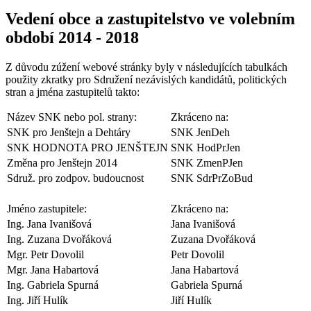
Vedení obce a zastupitelstvo ve volebním
období 2014 - 2018
Z důvodu zúžení webové stránky byly v následujících tabulkách
použity zkratky pro Sdružení nezávislých kandidátů, politických
stran a jména zastupitelů takto:
Název SNK nebo pol. strany:
Zkráceno na:
SNK pro Jenštejn a Dehtáry
SNK JenDeh
SNK HODNOTA PRO JENŠTEJN
SNK HodPrJen
Změna pro Jenštejn 2014
SNK ZmenPJen
Sdruž. pro zodpov. budoucnost
SNK SdrPrZoBud
Jméno zastupitele:
Zkráceno na:
Ing. Jana Ivanišová
Jana Ivanišová
Ing. Zuzana Dvořáková
Zuzana Dvořáková
Mgr. Petr Dovolil
Petr Dovolil
Mgr. Jana Habartová
Jana Habartová
Ing. Gabriela Spurná
Gabriela Spurná
Ing. Jiří Hulík
Jiří Hulík