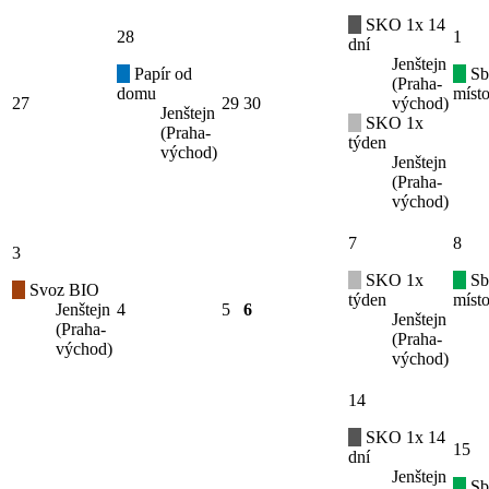
SKO 1x 14
28
1
dní
Jenštejn
Papír od
Sb
(Praha-
domu
místo
27
29
30
východ)
Jenštejn
SKO 1x
(Praha-
týden
východ)
Jenštejn
(Praha-
východ)
7
8
3
SKO 1x
Sb
Svoz BIO
týden
místo
Jenštejn
4
5
6
Jenštejn
(Praha-
(Praha-
východ)
východ)
14
SKO 1x 14
15
dní
Jenštejn
Sb