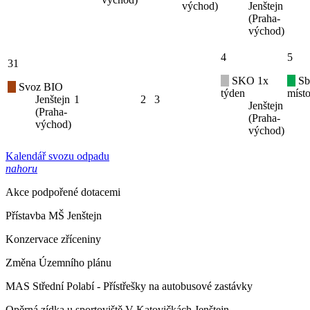
východ)
Jenštejn
(Praha-
východ)
4
5
31
SKO 1x
Sb
Svoz BIO
týden
místo
Jenštejn
1
2
3
Jenštejn
(Praha-
(Praha-
východ)
východ)
Kalendář svozu odpadu
nahoru
Akce podpořené dotacemi
Přístavba MŠ Jenštejn
Konzervace zříceniny
Změna Územního plánu
MAS Střední Polabí - Přístřešky na autobusové zastávky
Opěrná zídka u sportoviště V Katovičkách Jenštejn