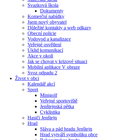
Svazková škola
Dokumenty
Komerční nabídky
Jsem nový obyvatel
Důležité kontakty a web odkazy
Obecní policie
Vodovod a kanalizace
Veřejné osvětlení
Úklid komunikací
Akce v okolí
Jak se chovat v krizové situaci
Mobilní aplikace V obraze
Svoz odpadu 2
Život v obci
Kalendář akcí
Sport
Minigolf
Veřejné sportoviště
Jenštejnská pětka
Cyklistika
Hasiči Jenštejn
Hrad
Sláva a pád hradu Jenštejn
Hrad vytváří symboliku obce