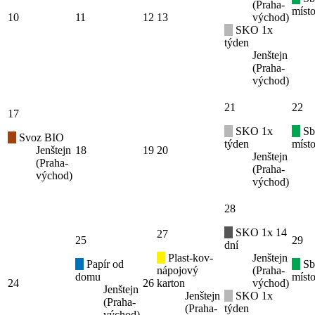
(Praha-
místo
10
11
12
13
východ)
SKO 1x
týden
Jenštejn
(Praha-
východ)
21
22
17
SKO 1x
Sb
Svoz BIO
týden
místo
Jenštejn
18
19
20
Jenštejn
(Praha-
(Praha-
východ)
východ)
28
SKO 1x 14
27
25
29
dní
Plast-kov-
Jenštejn
Papír od
Sb
nápojový
(Praha-
domu
místo
24
26
karton
východ)
Jenštejn
Jenštejn
SKO 1x
(Praha-
(Praha-
týden
východ)