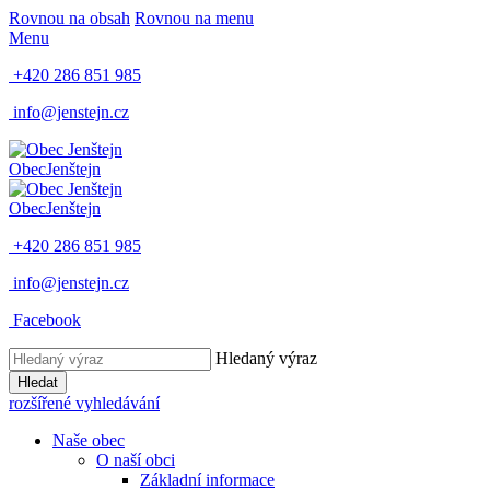
Rovnou na obsah
Rovnou na menu
Menu
+420 286 851 985
info@jenstejn.cz
Obec
Jenštejn
Obec
Jenštejn
+420 286 851 985
info@jenstejn.cz
Facebook
Hledaný výraz
Hledat
rozšířené vyhledávání
Naše obec
O naší obci
Základní informace