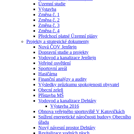
Územní studie
Výstavba
Změna č. 1
Změna č. 2
Změna č. 3
Změna č. 4
Předchozí platné Územní plány
Projekty a strategické dokumenty
Nová ČOV Jenštejn
Dopravní studie a projekty
Vodovod a kanalizace Jenštejn
Veřejné osvětlení
Sportovní areál
Hasičárna
Finanční analýzy a audity
Výsledky průzkumu spokojenosti obyvatel
Obecní zeleň
Přístavba MŠ
Vodovod a kanalizace Dehtáry
Výstavba 2016
Obnova veřejného sportoviště V Katovičkách
Snížení energetické náročnosti budovy Obecního
úřadu
Nový návesní prostor Dehtáry
Revitalizace vodních ploch