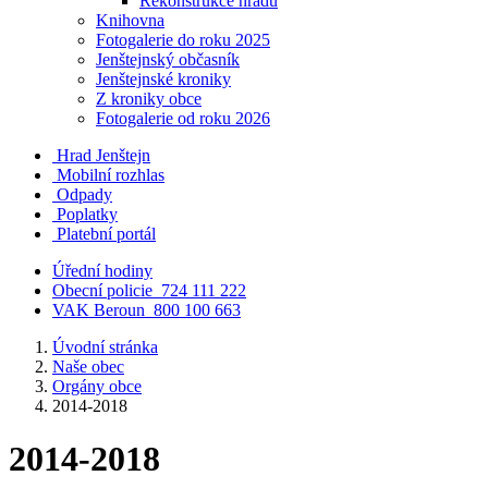
Rekonstrukce hradu
Knihovna
Fotogalerie do roku 2025
Jenštejnský občasník
Jenštejnské kroniky
Z kroniky obce
Fotogalerie od roku 2026
Hrad Jenštejn
Mobilní rozhlas
Odpady
Poplatky
Platební portál
Úřední hodiny
Obecní policie
724 111 222
VAK Beroun
800 100 663
Úvodní stránka
Naše obec
Orgány obce
2014-2018
2014-2018