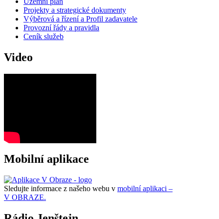
Územní plán
Projekty a strategické dokumenty
Výběrová a řízení a Profil zadavatele
Provozní řády a pravidla
Ceník služeb
Video
Mobilní aplikace
Sledujte informace z našeho webu v
mobilní aplikaci –
V OBRAZE.
Rádio Jenštejn