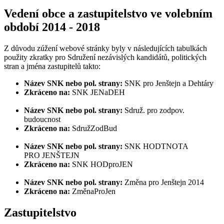
Vedení obce a zastupitelstvo ve volebním
období 2014 - 2018
Z důvodu zúžení webové stránky byly v následujících tabulkách
použity zkratky pro Sdružení nezávislých kandidátů, politických
stran a jména zastupitelů takto:
Název SNK nebo pol. strany:
SNK pro Jenštejn a Dehtáry
Zkráceno na:
SNK JENaDEH
Název SNK nebo pol. strany:
Sdruž. pro zodpov.
budoucnost
Zkráceno na:
SdružZodBud
Název SNK nebo pol. strany:
SNK HODTNOTA
PRO JENŠTEJN
Zkráceno na:
SNK HODproJEN
Název SNK nebo pol. strany:
Změna pro Jenštejn 2014
Zkráceno na:
ZměnaProJen
Zastupitelstvo