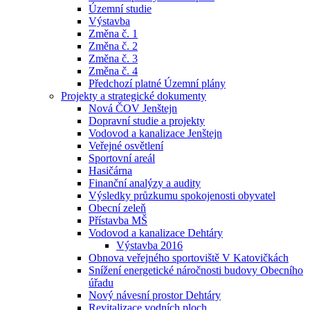
Územní studie
Výstavba
Změna č. 1
Změna č. 2
Změna č. 3
Změna č. 4
Předchozí platné Územní plány
Projekty a strategické dokumenty
Nová ČOV Jenštejn
Dopravní studie a projekty
Vodovod a kanalizace Jenštejn
Veřejné osvětlení
Sportovní areál
Hasičárna
Finanční analýzy a audity
Výsledky průzkumu spokojenosti obyvatel
Obecní zeleň
Přístavba MŠ
Vodovod a kanalizace Dehtáry
Výstavba 2016
Obnova veřejného sportoviště V Katovičkách
Snížení energetické náročnosti budovy Obecního
úřadu
Nový návesní prostor Dehtáry
Revitalizace vodních ploch