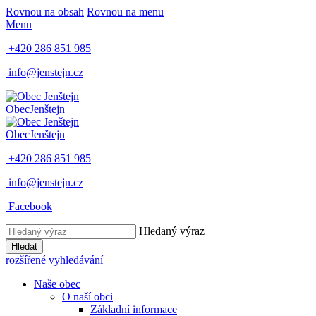
Rovnou na obsah
Rovnou na menu
Menu
+420 286 851 985
info@jenstejn.cz
Obec
Jenštejn
Obec
Jenštejn
+420 286 851 985
info@jenstejn.cz
Facebook
Hledaný výraz
Hledat
rozšířené vyhledávání
Naše obec
O naší obci
Základní informace