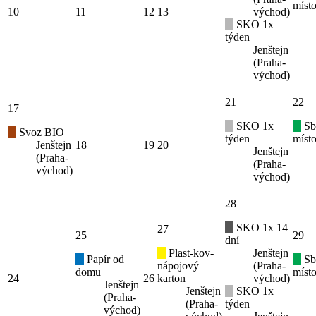
místo
10
11
12
13
východ)
SKO 1x
týden
Jenštejn
(Praha-
východ)
21
22
17
SKO 1x
Sb
Svoz BIO
týden
místo
Jenštejn
18
19
20
Jenštejn
(Praha-
(Praha-
východ)
východ)
28
SKO 1x 14
27
25
29
dní
Plast-kov-
Jenštejn
Papír od
Sb
nápojový
(Praha-
domu
místo
24
26
karton
východ)
Jenštejn
Jenštejn
SKO 1x
(Praha-
(Praha-
týden
východ)