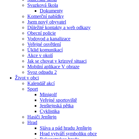
Svazková škola
Dokumenty
Komerční nabídky
Jsem nový obyvatel
Důležité kontakty a web odkazy
Obecní policie
Vodovod a kanalizace
Veřejné osvětlení
Úklid komunikací
Akce v okolí
Jak se chovat v krizové situaci
Mobilní aplikace V obraze
Svoz odpadu 2
Život v obci
Kalendář akcí
Sport
Minigolf
Veřejné sportoviště
Jenštejnská pětka
Cyklistika
Hasiči Jenštejn
Hrad
Sláva a pád hradu Jenštejn
Hrad vytváří symboliku obce