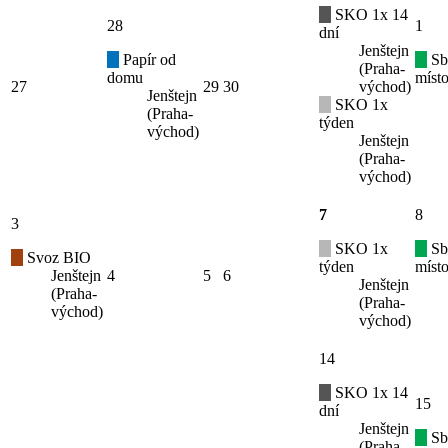
SKO 1x 14
28
1
dní
Jenštejn
Papír od
Sb
(Praha-
domu
místo
27
29
30
východ)
Jenštejn
SKO 1x
(Praha-
týden
východ)
Jenštejn
(Praha-
východ)
7
8
3
SKO 1x
Sb
Svoz BIO
týden
místo
Jenštejn
4
5
6
Jenštejn
(Praha-
(Praha-
východ)
východ)
14
SKO 1x 14
15
dní
Jenštejn
Sb
(Praha-