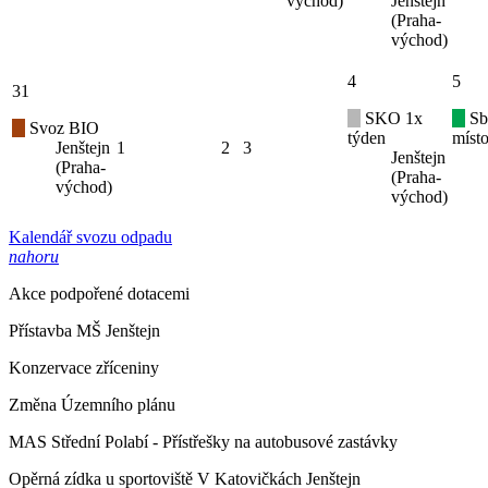
východ)
Jenštejn
(Praha-
východ)
4
5
31
SKO 1x
Sb
Svoz BIO
týden
místo
Jenštejn
1
2
3
Jenštejn
(Praha-
(Praha-
východ)
východ)
Kalendář svozu odpadu
nahoru
Akce podpořené dotacemi
Přístavba MŠ Jenštejn
Konzervace zříceniny
Změna Územního plánu
MAS Střední Polabí - Přístřešky na autobusové zastávky
Opěrná zídka u sportoviště V Katovičkách Jenštejn