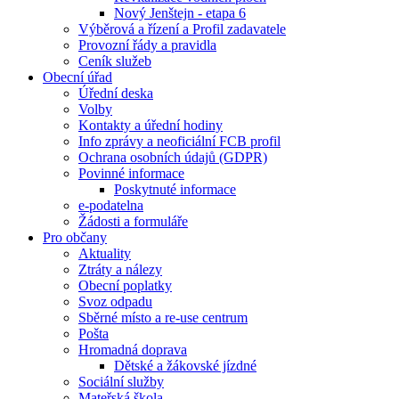
Nový Jenštejn - etapa 6
Výběrová a řízení a Profil zadavatele
Provozní řády a pravidla
Ceník služeb
Obecní úřad
Úřední deska
Volby
Kontakty a úřední hodiny
Info zprávy a neoficiální FCB profil
Ochrana osobních údajů (GDPR)
Povinné informace
Poskytnuté informace
e-podatelna
Žádosti a formuláře
Pro občany
Aktuality
Ztráty a nálezy
Obecní poplatky
Svoz odpadu
Sběrné místo a re-use centrum
Pošta
Hromadná doprava
Dětské a žákovské jízdné
Sociální služby
Mateřská škola