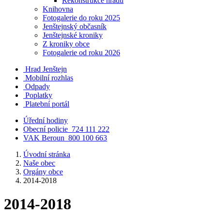
Rekonstrukce hradu
Knihovna
Fotogalerie do roku 2025
Jenštejnský občasník
Jenštejnské kroniky
Z kroniky obce
Fotogalerie od roku 2026
Hrad Jenštejn
Mobilní rozhlas
Odpady
Poplatky
Platební portál
Úřední hodiny
Obecní policie
724 111 222
VAK Beroun
800 100 663
Úvodní stránka
Naše obec
Orgány obce
2014-2018
2014-2018